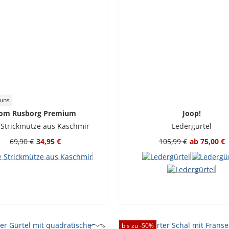
 uns
om Rusborg Premium
Joop!
 Strickmütze aus Kaschmir
Ledergürtel
69,90 €
34,95 €
105,99 €
ab
75,00 €
bis zu -
50
%