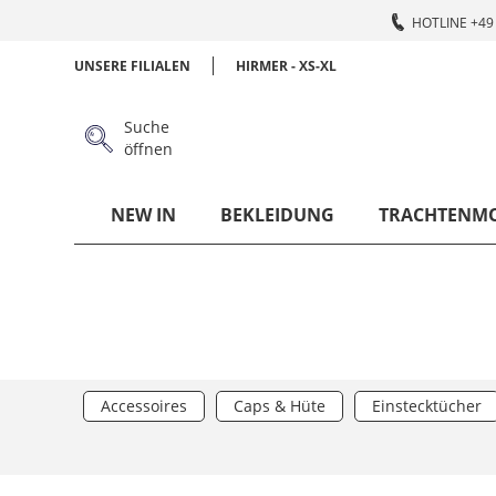
HOTLINE +49 
UNSERE FILIALEN
HIRMER - XS-XL
Suche
öffnen
NEW IN
BEKLEIDUNG
TRACHTENM
Accessoires
Caps & Hüte
Einstecktücher