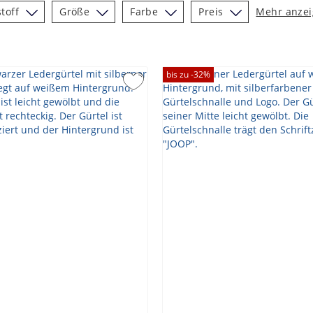
toff
Größe
Farbe
Preis
Mehr anze
bis zu -
32
%