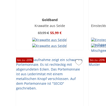
Goldband
Krawatte aus Seide
69,99 €
55,99 €
bis zu -
20
%
bis zu -
20
%