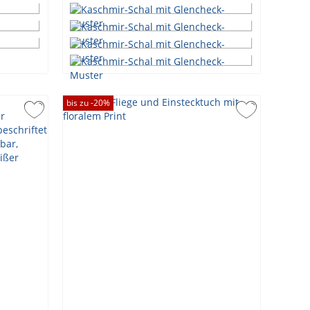
bis zu -
20
%