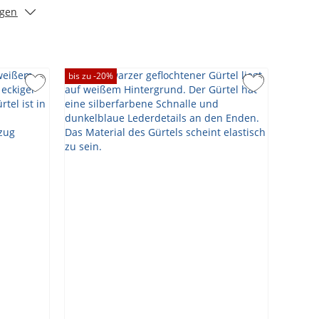
igen
bis zu -
20
%