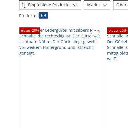
Marke
Obers
69
Produkte:
bis zu -
20
%
bis zu -
20
%