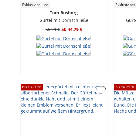
Exklusiv bei uns
Exklusiv bei
Tom Rusborg
Gürtel mit Dornschließe
Gürt
55,99 €
ab
44,79 €
bis zu -
32
%
bis zu -
50
%