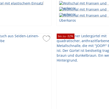
bis zu -
32
%