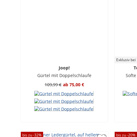
Exklusiv bei
Joop!
T
Gürtel mit Doppelschlaufe
Softe
109,99 €
ab
75,00 €
bis zu -
32
%
bis zu -
20
%