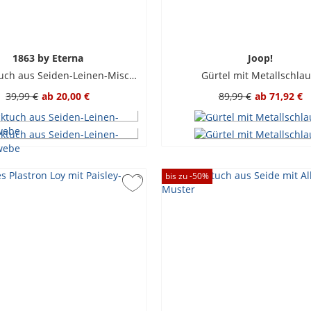
1863 by Eterna
Joop!
Einstecktuch aus Seiden-Leinen-Mischgewebe
Gürtel mit Metallschlau
39,99 €
ab
20,00 €
89,99 €
ab
71,92 €
bis zu -
50
%