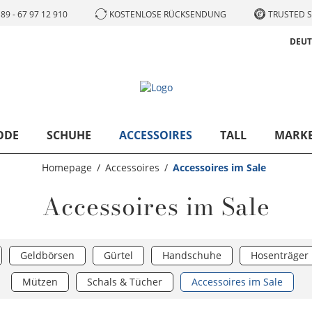
89 - 67 97 12 910
KOSTENLOSE RÜCKSENDUNG
TRUSTED S
DEU
ODE
SCHUHE
ACCESSOIRES
TALL
MARK
Homepage
Accessoires
Accessoires im Sale
Accessoires im Sale
Geldbörsen
Gürtel
Handschuhe
Hosenträger
Mützen
Schals & Tücher
Accessoires im Sale