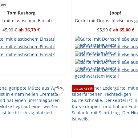
 uns
Tom Rusborg
Joop!
el mit elastischem Einsatz
45,99 €
ab
36,79 €
95,99 €
ab
65,00 €
bis zu -
29
%