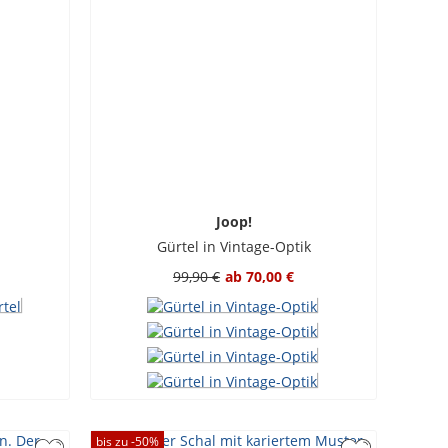
Joop!
Gürtel in Vintage-Optik
99,90 €
ab
70,00 €
bis zu -
50
%