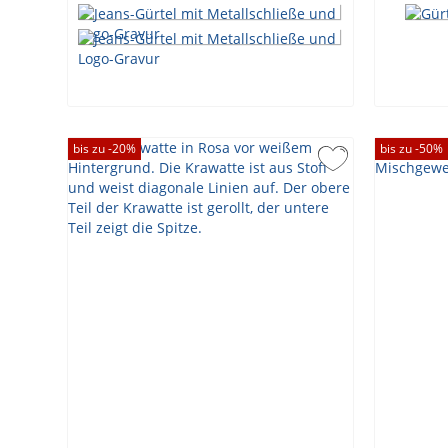
bis zu -
20
%
bis zu -
50
%