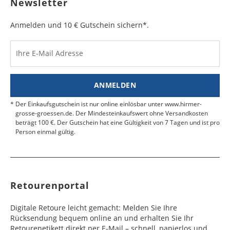
Newsletter
das MRN-Formular so in die Versandtasche, dass
e
e
der Schriftzug "RÜCKSENDESCHEIN" von außen
sichtbar ist. Kleben Sie die Versandtasche zu und
Anmelden und 10 € Gutschein sichern*.
Bulgarien
Bahamas
6 - 8
6 - 10
19,99 €
$ 99,99
geben Sie das Paket an der nächsten Packstation
Werktag
Werktag
auf.
e
e
Ihre E-Mail Adresse
Kosten für Rücksendungen per Express werden
nicht übernommen.
Dänemark
Bahrain
2 - 5
6 - 8
19,99 €
$ 99,99
Werktag
Werktag
ANMELDEN
Finden Sie
hier.
eine UPS Abgabestelle in Ihre
e
e
Nähe.
Der Einkaufsgutschein ist nur online einlösbar unter www.hirmer-
Estland
Bangladesch
4 - 6
8 - 10
19,99 €
$ 99,99
grosse-groessen.de. Der Mindesteinkaufswert ohne Versandkosten
beträgt 100 €. Der Gutschein hat eine Gültigkeit von 7 Tagen und ist pro
Werktag
Werktag
Person einmal gültig.
e
e
Färöer
Barbados
4 - 6
6 - 10
99,99 €
$ 99,99
Werktag
Werktag
e
e
Retourenportal
Finnland
Belize
2 - 5
8 - 13
19,99 €
$ 99,99
Werktag
Werktag
Digitale Retoure leicht gemacht: Melden Sie Ihre
e
e
Rücksendung bequem online an und erhalten Sie Ihr
Retourenetikett direkt per E-Mail – schnell, papierlos und