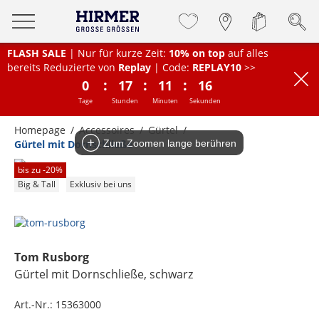
FLASH SALE
| Nur für kurze Zeit:
10% on top
auf alles
bereits Reduzierte von
Replay
| Code:
REPLAY10
>>
:
:
:
0
17
11
16
Tage
Stunden
Minuten
Sekunden
Homepage
Accessoires
Gürtel
Gürtel mit Dornschließe
Zum Zoomen lange berühren
bis zu -
20
%
Big & Tall
Exklusiv bei uns
Tom Rusborg
Gürtel mit Dornschließe
, schwarz
Art.-Nr.:
15363000