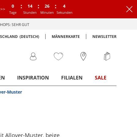
:
:
:
0
14
26
4
>>
Tage
Stunden
Minuten
Sekunden
HOPS: SEHR GUT
TSCHLAND
(DEUTSCH)
MÄNNERKARTE
NEWSLETTER
EN
INSPIRATION
FILIALEN
SALE
over-Muster
it Allover-Muster
, beige