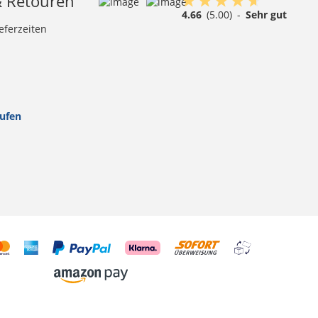
& Retouren
4.66
(5.00)
-
Sehr gut
eferzeiten
rufen