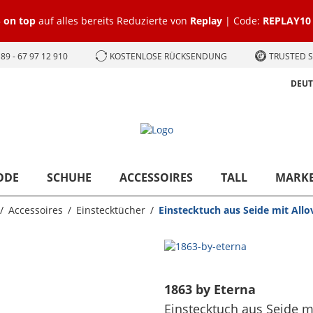
 on top
auf alles bereits Reduzierte von
Replay
| Code:
REPLAY10
89 - 67 97 12 910
KOSTENLOSE RÜCKSENDUNG
TRUSTED S
DEU
ODE
SCHUHE
ACCESSOIRES
TALL
MARK
Accessoires
Einstecktücher
Einstecktuch aus Seide mit All
1863 by Eterna
Einstecktuch aus Seide m