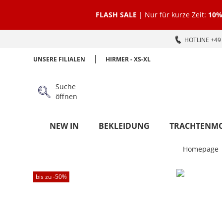
FLASH SALE
| Nur für kurze Zeit:
10%
HOTLINE +49 
UNSERE FILIALEN
HIRMER - XS-XL
Suche
öffnen
NEW IN
BEKLEIDUNG
TRACHTENM
Homepage
bis zu -
50
%