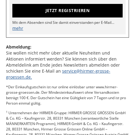
JETZT REGISTRIEREN
Mit dem Absenden sind Sie damit einverstanden per E-Mail
Angebote aus dem Bereich Mode, Informationen zu Vorteilen und
mehr
Events, sowie sonstige Informationen rund um das HIRMER
GROSSE GRÖSSEN MÄNNERKARTEN-Programm durch
1
Unternehmen der HIRMER-Gruppe
zu erhalten. Diese E-Mails
Abmeldung:
können auch Anfragen zu Ihrer Kundenzufriedenheit enthalten.
Sie wollen nicht mehr über aktuelle Neuheiten und
2
Meine Daten
dürfen dabei zur Auswahl und Anpassung der
Aktionen informiert werden? Sie können sich über den
Informationen auf meine Interessen genutzt werden. Die
Abmeldelink am Ende jedes Newsletters abmelden oder
Datenschutzbestimmungen
habe ich zur Kenntnis genommen.
schicken Sie eine E-Mail an
service@hirmer-grosse-
groessen.de.
*Der Einkaufsgutschein ist nur online einlösbar unter www.hirmer-
grosse-groessen.de. Der Mindesteinkaufswert ohne Versandkosten
beträgt 100 €. Der Gutschein hat eine Gültigkeit von 7 Tagen und ist pro
Person einmal gültig.
1
Unternehmen der HIRMER-Gruppe: HIRMER GROSSE GRÖSSEN GmbH
& Co. KG – Kaufingerstr. 28, 80331 München (verantwortliche Stelle
MÄNNERKARTEN-Programm), HIRMER GmbH & Co. KG – Kaufingerstr.
28, 80331 München, Hirmer Grosse Grössen Online GmbH –
Kaufingerstr. 28, 80331 München, Hirmer Grosse Grössen Austria GmbH