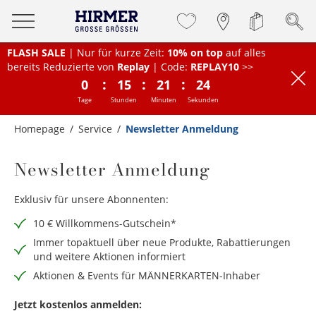
FLASH SALE
| Nur für kurze Zeit:
10% on top
auf alles
bereits Reduzierte von
Replay
| Code:
REPLAY10
>>
:
:
:
0
15
21
24
Tage
Stunden
Minuten
Sekunden
Homepage
Service
Newsletter Anmeldung
Newsletter Anmeldung
Exklusiv für unsere Abonnenten:
10 € Willkommens-Gutschein*
Immer topaktuell über neue Produkte, Rabattierungen
und weitere Aktionen informiert
Aktionen & Events für MÄNNERKARTEN-Inhaber
Jetzt kostenlos anmelden: