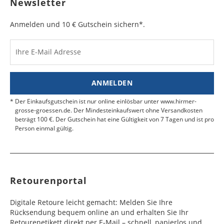
Newsletter
das MRN-Formular so in die Versandtasche, dass
e
e
der Schriftzug "RÜCKSENDESCHEIN" von außen
sichtbar ist. Kleben Sie die Versandtasche zu und
Anmelden und 10 € Gutschein sichern*.
Bulgarien
Bahamas
6 - 8
6 - 10
19,99 €
$ 99,99
geben Sie das Paket an der nächsten Packstation
Werktag
Werktag
auf.
e
e
Ihre E-Mail Adresse
Kosten für Rücksendungen per Express werden
nicht übernommen.
Dänemark
Bahrain
2 - 5
6 - 8
19,99 €
$ 99,99
Werktag
Werktag
ANMELDEN
Finden Sie
hier.
eine UPS Abgabestelle in Ihre
e
e
Nähe.
Der Einkaufsgutschein ist nur online einlösbar unter www.hirmer-
Estland
Bangladesch
4 - 6
8 - 10
19,99 €
$ 99,99
grosse-groessen.de. Der Mindesteinkaufswert ohne Versandkosten
beträgt 100 €. Der Gutschein hat eine Gültigkeit von 7 Tagen und ist pro
Werktag
Werktag
Person einmal gültig.
e
e
Färöer
Barbados
4 - 6
6 - 10
99,99 €
$ 99,99
Werktag
Werktag
e
e
Retourenportal
Finnland
Belize
2 - 5
8 - 13
19,99 €
$ 99,99
Werktag
Werktag
Digitale Retoure leicht gemacht: Melden Sie Ihre
e
e
Rücksendung bequem online an und erhalten Sie Ihr
Retourenetikett direkt per E-Mail – schnell, papierlos und