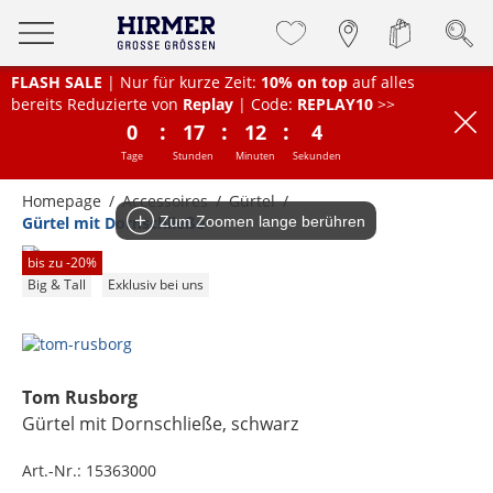
FLASH SALE
| Nur für kurze Zeit:
10% on top
auf alles
bereits Reduzierte von
Replay
| Code:
REPLAY10
>>
:
:
:
0
17
12
4
Tage
Stunden
Minuten
Sekunden
Homepage
Accessoires
Gürtel
Gürtel mit Dornschließe
Zum Zoomen lange berühren
bis zu -
20
%
Big & Tall
Exklusiv bei uns
Tom Rusborg
Gürtel mit Dornschließe
, schwarz
Art.-Nr.:
15363000