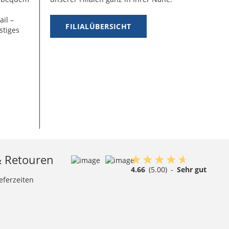
ail –
FILIALÜBERSICHT
stiges
& Retouren
4.66
(5.00)
-
Sehr gut
eferzeiten