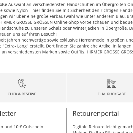
oße Auswahl an verschiedensten Handschuhen im Übergrößen On
 sowie Nylon – hier finden Sie mit Sicherheit den richtigen Hand
gen wir über eine große Farbauswahl wie unter anderem Blau, Bra
m HIRMER GROSSE GRÖSSEN Online-Shop vorbeischauen und bequem o
andschuhe zu unseren Schals oder Winterjacken in Übergröße. Da
 freuen uns auf Ihren Besuch!
 Jahren hochwertige sowie exklusive Herrenmode in großen und l
 "Extra- Lang" erstellt. Dort finden Sie zahlreiche Artikel in lange
l an verschiedensten Marken sowie Outfits. HIRMER GROSSE GRÖSSEN
CLICK & RESERVE
FILIALRÜCKGABE
etter
Retourenportal
n und 10 € Gutschein
Digitale Retoure leicht gemach
.
Melden Sie Ihre Rücksendun