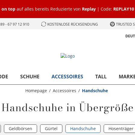
 on top
auf alles bereits Reduzierte von
Replay
| Code:
REPLAY10
89 - 67 97 12 910
KOSTENLOSE RÜCKSENDUNG
TRUSTED S
DEU
ODE
SCHUHE
ACCESSOIRES
TALL
MARK
Homepage
Accessoires
Handschuhe
Handschuhe in Übergröße
Geldbörsen
Gürtel
Handschuhe
Hosenträger