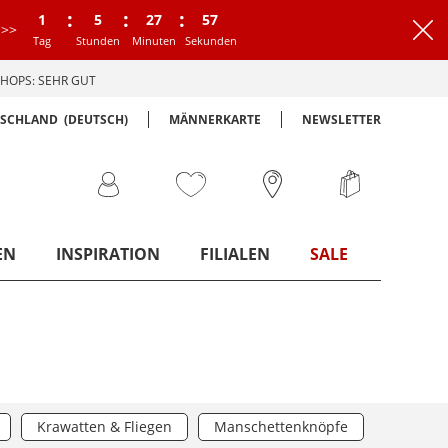
:
:
:
1
5
27
57
>>
Tag
Stunden
Minuten
Sekunden
HOPS: SEHR GUT
TSCHLAND
(DEUTSCH)
MÄNNERKARTE
NEWSLETTER
EN
INSPIRATION
FILIALEN
SALE
Krawatten & Fliegen
Manschettenknöpfe