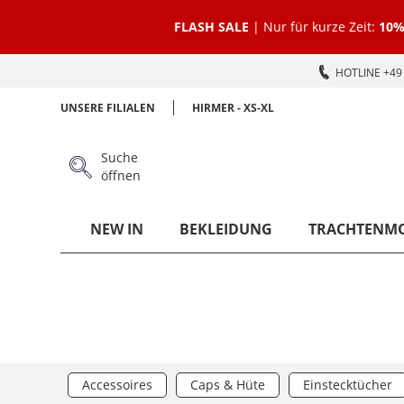
FLASH SALE
| Nur für kurze Zeit:
10%
HOTLINE +49 
UNSERE FILIALEN
HIRMER - XS-XL
Suche
öffnen
NEW IN
BEKLEIDUNG
TRACHTENM
Accessoires
Caps & Hüte
Einstecktücher