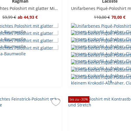
Ragman
Lacoste
Pflegeleichtes Poloshirt mit glatter Micropima-Baumwolle
59,99 €
ab
44,93 €
110,00 €
70,00 €
+
4
bis zu -
30
%