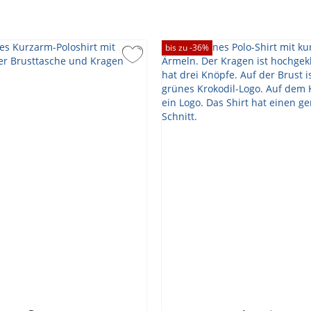
bis zu -
36
%