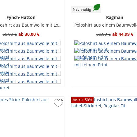
Nachhaltig
Fynch-Hatton
Ragman
Piqué-Poloshirt aus Baumwolle mit Logo-Stickerei
59,99 €
ab
30,00 €
59,99 €
ab
44,99 €
bis zu -
50
%