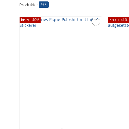
97
Produkte:
bis zu -
40
%
bis zu -
41
%