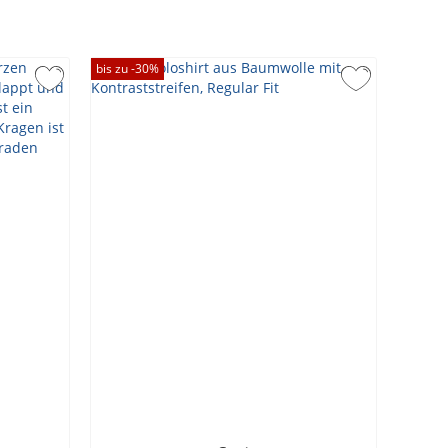
bis zu -
30
%