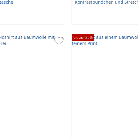
bis zu -
25
%