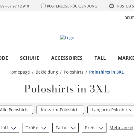
89 - 67 97 12 910
KOSTENLOSE RÜCKSENDUNG
TRUSTED S
DEU
ODE
SCHUHE
ACCESSOIRES
TALL
MARK
Homepage
Bekleidung
Poloshirts
Poloshirts in 3XL
Poloshirts in 3XL
Alle Poloshirts
Kurzarm-Poloshirts
Langarm-Poloshirts
toff
Größe
Farbe
Preis
Mehr anze