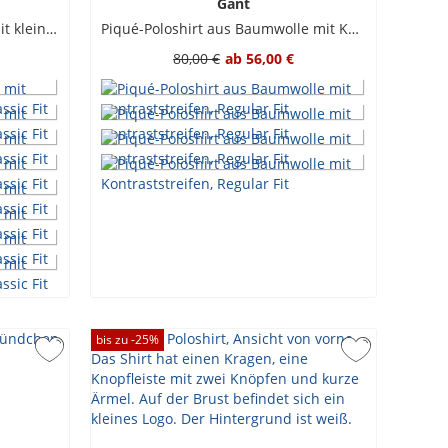
Gant
Unifarbenes Piqué-Poloshirt mit kleinem Krokodil-Aufnäher, Classic Fit
Piqué-Poloshirt aus Baumwolle mit Kontraststreifen, Regular Fit
80,00 €
ab
56,00 €
bis zu -
25
%