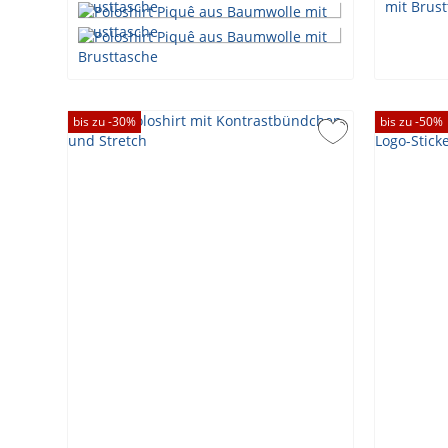
bis zu -
30
%
bis zu -
50
%