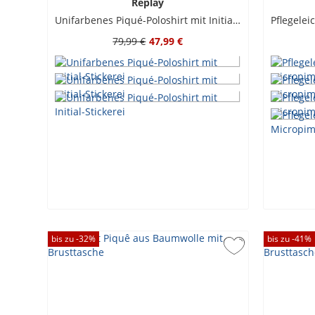
Replay
Unifarbenes Piqué-Poloshirt mit Initial-Stickerei
79,99 €
47,99 €
bis zu -
32
%
bis zu -
41
%