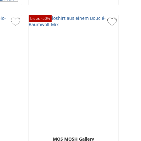
bis zu -
50
%
MOS MOSH Gallery