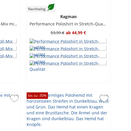
Nachhaltig
Ragman
Poloshirt aus einem Baumwoll-Mix mit feinem Print
Performance Poloshirt in Stretch-Qualität
59,99 €
ab
44,99 €
bis zu -
30
%