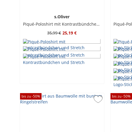
s.Oliver
Piqué-Poloshirt mit Kontrastbündchen und Stretch
35,99 €
25,19 €
bis zu -
50
%
bis zu -
50
%