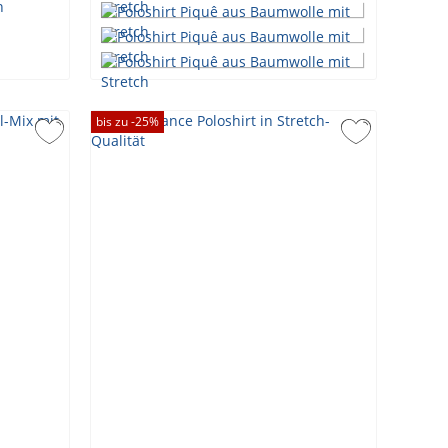
bis zu -
25
%