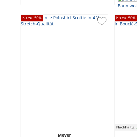
bis zu -
50
%
bis zu -
50
%
Nachhaltig
Meyer