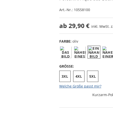
Art.-Nr.:
10558100
ab
29,90 €
inkl. MwSt. z
FARBE:
oliv
GRÖSSE:
3XL
4XL
5XL
Welche Größe passt mir?
Kurzarm-Pol