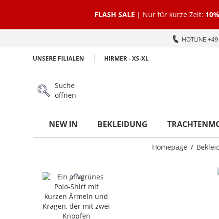
FLASH SALE
| Nur für kurze Zeit:
10%
HOTLINE +49 
UNSERE FILIALEN
HIRMER - XS-XL
Suche
öffnen
NEW IN
BEKLEIDUNG
TRACHTENM
Homepage
Beklei