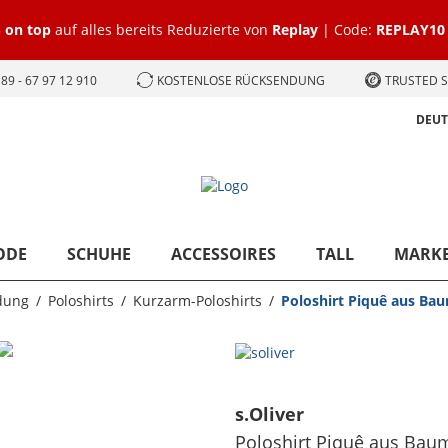
 on top
auf alles bereits Reduzierte von
Replay
| Code:
REPLAY10
89 - 67 97 12 910
KOSTENLOSE RÜCKSENDUNG
TRUSTED S
DEU
ODE
SCHUHE
ACCESSOIRES
TALL
MARK
dung
Poloshirts
Kurzarm-Poloshirts
Poloshirt Piquê aus Bau
s.Oliver
Poloshirt Piquê aus Bau