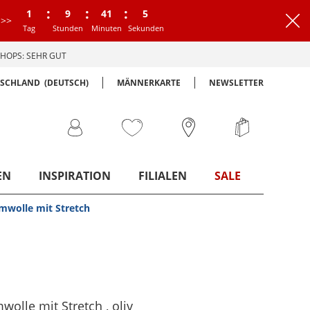
:
:
:
1
9
41
4
>>
Tag
Stunden
Minuten
Sekunden
HOPS: SEHR GUT
TSCHLAND
(DEUTSCH)
MÄNNERKARTE
NEWSLETTER
EN
INSPIRATION
FILIALEN
SALE
mwolle mit Stretch
mwolle mit Stretch
, oliv