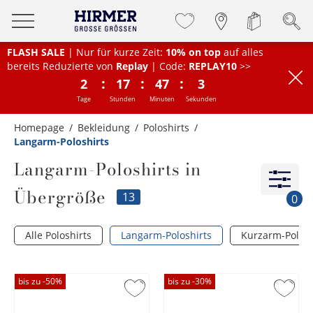
FLASH SALE
| Nur für kurze Zeit:
10% on top
auf alles
bereits Reduzierte von
Replay
| Code:
REPLAY10
>>
:
:
:
2
17
47
2
Tage
Stunden
Minuten
Sekunden
Homepage
Bekleidung
Poloshirts
Langarm-Poloshirts
Langarm-Poloshirts in
Übergröße
13
0
Alle Poloshirts
Langarm-Poloshirts
Kurzarm-Polosh
bis zu -
50
%
bis zu -
30
%