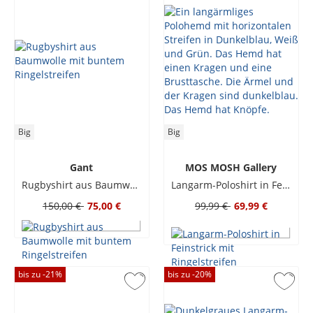
Big
Big
Gant
MOS MOSH Gallery
Rugbyshirt aus Baumwolle mit buntem Ringelstreifen
Langarm-Poloshirt in Feinstrick mit Ringelstreifen
150,00 €
75,00 €
99,99 €
69,99 €
bis zu -
21
%
bis zu -
20
%