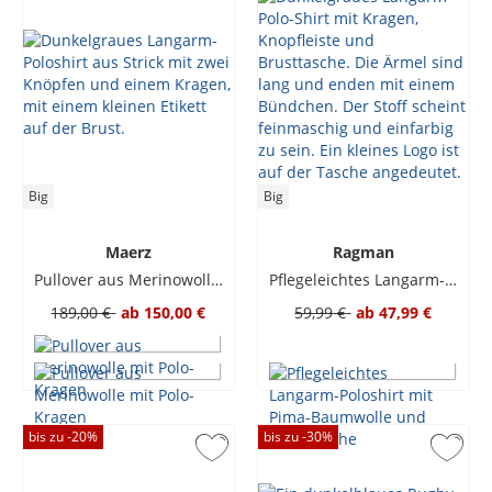
Big
Big
Maerz
Ragman
Pullover aus Merinowolle mit Polo-Kragen
Pflegeleichtes Langarm-Poloshirt mit Pima-Baumwolle und Brusttasche
189,00 €
ab
150,00 €
59,99 €
ab
47,99 €
bis zu -
20
%
bis zu -
30
%