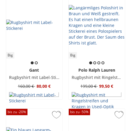
Big
Big
Gant
Polo Ralph Lauren
Rugbyshirt mit Label-Stickerei
Rugbyshirt mit Ringelstreifen und Kragen in Used-Optik
160,00 €
80,00 €
199,00 €
99,50 €
bis zu -
20
%
bis zu -
50
%