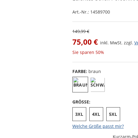
Art.-Nr.:
14589700
149,99 €
75,00 €
inkl. MwSt. zzgl.
V
Sie sparen
50%
FARBE:
braun
GRÖSSE:
3XL
4XL
5XL
Welche Größe passt mir?
Kurzarm-Pol