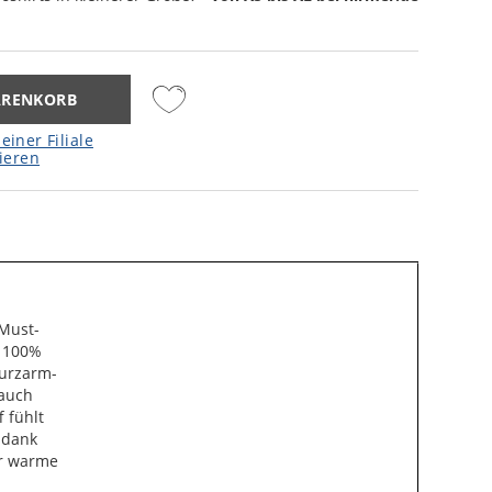
ARENKORB
einer Filiale
ieren
 Must-
s 100%
Kurzarm-
 auch
 fühlt
 dank
ür warme