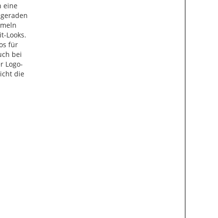
n eine
m geraden
rmeln
it-Looks.
os für
auch bei
r Logo-
icht die