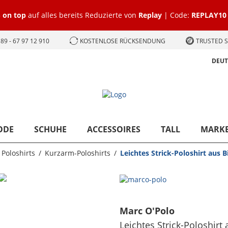
 on top
auf alles bereits Reduzierte von
Replay
| Code:
REPLAY10
89 - 67 97 12 910
KOSTENLOSE RÜCKSENDUNG
TRUSTED S
DEU
ODE
SCHUHE
ACCESSOIRES
TALL
MARK
Poloshirts
Kurzarm-Poloshirts
Leichtes Strick-Poloshirt aus 
Marc O'Polo
Leichtes Strick-Poloshirt