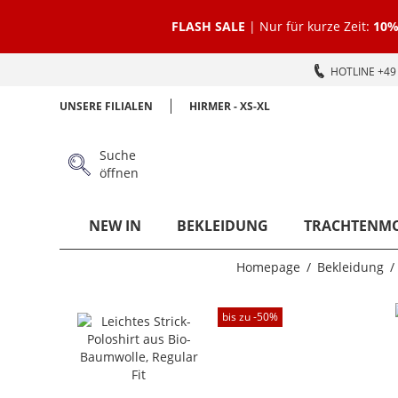
FLASH SALE
| Nur für kurze Zeit:
10%
HOTLINE +49 
UNSERE FILIALEN
HIRMER - XS-XL
Suche
öffnen
NEW IN
BEKLEIDUNG
TRACHTENM
Homepage
Bekleidung
bis zu -
50
%