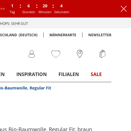
:
:
:
1
6
20
3
>>
Tag
Stunden
Minuten
Sekunden
HOPS: SEHR GUT
TSCHLAND
(DEUTSCH)
MÄNNERKARTE
NEWSLETTER
EN
INSPIRATION
FILIALEN
SALE
Bio-Baumwolle, Regular Fit
 aus Bio-Baumwolle, Regular Fit
, braun