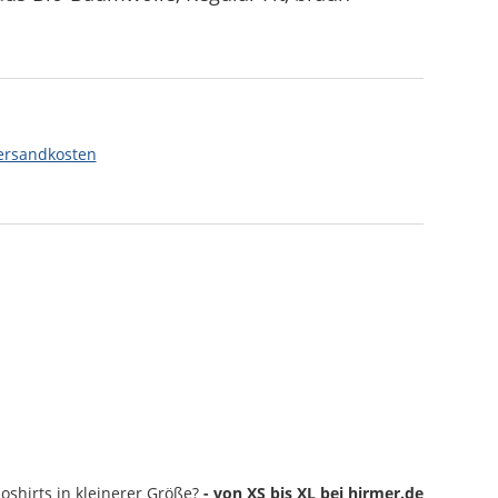
ersandkosten
oshirts
in kleinerer Größe?
- von XS bis XL bei hirmer.de