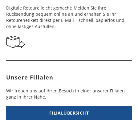
Frankreich
Benin
10 - 15
3 - 4
14,99 €
$ 99,99
Digitale Retoure leicht gemacht: Melden Sie Ihre
Werktag
Werktag
Rücksendung bequem online an und erhalten Sie Ihr
e
e
Retourenetikett direkt per E-Mail – schnell, papierlos und
ohne lästiges Ausfüllen.
Georgien
Bermuda
7 - 10
6 - 12
49,99 €
$ 99,99
Werktag
Werktag
e
e
Gibraltar
Bolivien
5 - 7
6 - 10
29,99 €
$ 99,99
Werktag
Werktag
e
e
Unsere Filialen
Griechenland
Botsuana
5 - 7
8 - 10
19,99 €
$ 99,99
Werktag
Werktag
Wir freuen uns auf Ihren Besuch in einer unserer Filialen
e
e
ganz in Ihrer Nähe.
Irland
Brasilien
2 - 5
6 - 8
19,99 €
$ 99,99
Werktag
Werktag
FILIALÜBERSICHT
e
e
Island
Burkina Faso
10 - 12
4 - 5
99,99 €
$ 99,99
Werktag
Werktag