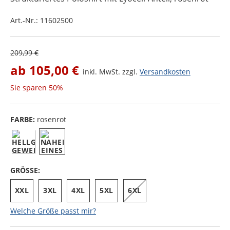
Art.-Nr.:
11602500
209,99 €
ab
105,00 €
inkl. MwSt. zzgl.
Versandkosten
Sie sparen
50%
FARBE:
rosenrot
GRÖSSE:
XXL
3XL
4XL
5XL
6XL
Welche Größe passt mir?