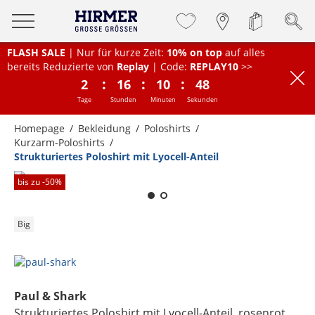
FLASH SALE
| Nur für kurze Zeit:
10% on top
auf alles
bereits Reduzierte von
Replay
| Code:
REPLAY10
>>
:
:
:
2
16
10
47
Tage
Stunden
Minuten
Sekunden
Homepage
Bekleidung
Poloshirts
Kurzarm-Poloshirts
Strukturiertes Poloshirt mit Lyocell-Anteil
Zum Zoomen lange berühren
bis zu -
50
%
Big
Paul & Shark
Strukturiertes Poloshirt mit Lyocell-Anteil
, rosenrot