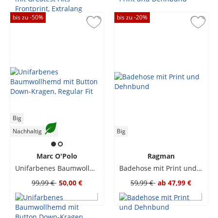
bis zu -
50
%
bis zu -
20
%
Big
Nachhaltig
Big
Marc O'Polo
Ragman
Unifarbenes Baumwollhemd mit Button Down-Kragen, Regular Fit
Badehose mit Print und Dehnbund
99,99 €
50,00 €
59,99 €
ab
47,99 €