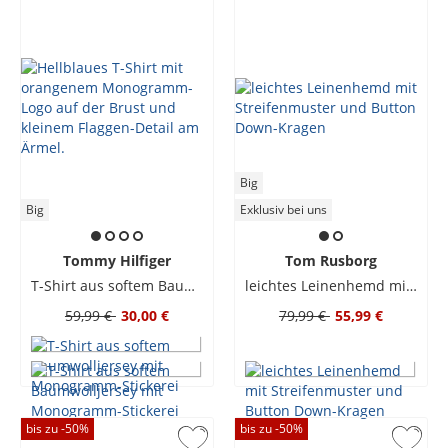
Big
Big
Exklusiv bei uns
Tommy Hilfiger
Tom Rusborg
T-Shirt aus softem Baumwolljersey mit Monogramm-Stickerei
leichtes Leinenhemd mit Streifenmuster und Button Down-Kragen
59,99 €
30,00 €
79,99 €
55,99 €
bis zu -
50
%
bis zu -
50
%