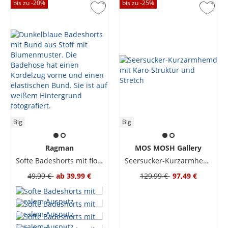
bis zu -
20
%
bis zu -
25
%
Big
Big
Ragman
MOS MOSH Gallery
Softe Badeshorts mit floralem Ausputz
Seersucker-Kurzarmhemd mit Karo-Struktur und Stretch
49,99 €
ab
39,99 €
129,99 €
97,49 €