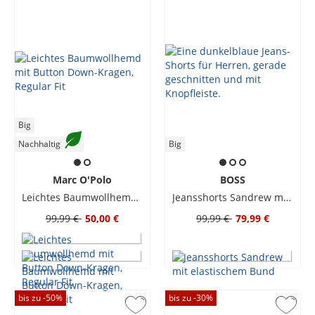
Big
Nachhaltig
Big
Marc O'Polo
BOSS
Leichtes Baumwollhemd mit Button Down-Kragen, Regular Fit
Jeansshorts Sandrew mit elastischem Bund
99,99 €
50,00 €
99,99 €
79,99 €
bis zu -
50
%
bis zu -
30
%