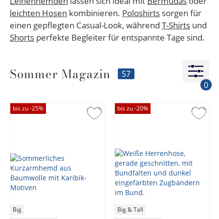
Leinenhemden
lassen sich ideal mit
Bermudas
oder
leichten Hosen
kombinieren.
Poloshirts
sorgen für
einen gepflegten Casual-Look, während
T-Shirts
und
Shorts
perfekte Begleiter für entspannte Tage sind.
Sommer Magazin
57
0
bis zu -
25
%
bis zu -
20
%
Big
Big & Tall