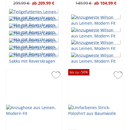
299,99 €
ab
209,99 €
149,99 €
ab
104,99 €
bis zu -
50
%