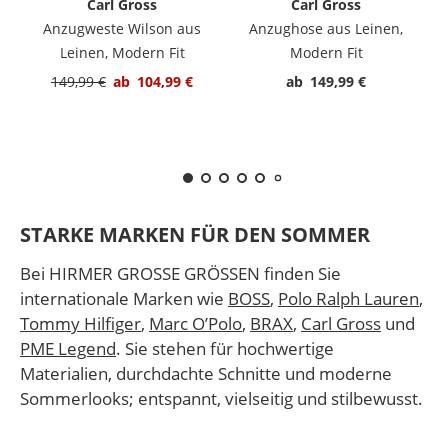
Carl Gross
Carl Gross
Anzugweste Wilson aus
Anzughose aus Leinen,
Leinen, Modern Fit
Modern Fit
149,99 €
ab
104,99 €
ab
149,99 €
STARKE MARKEN FÜR DEN SOMMER
Bei HIRMER GROSSE GRÖSSEN finden Sie
internationale Marken wie
BOSS
,
Polo Ralph Lauren
,
Tommy Hilfiger
,
Marc O’Polo
,
BRAX
,
Carl Gross
und
PME Legend
. Sie stehen für hochwertige
Materialien, durchdachte Schnitte und moderne
Sommerlooks; entspannt, vielseitig und stilbewusst.