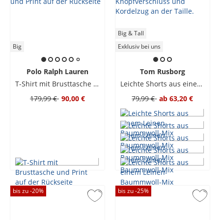
Big & Tall
Big
Exklusiv bei uns
Polo Ralph Lauren
Tom Rusborg
T-Shirt mit Brusttasche und Print auf der Rückseite
Leichte Shorts aus einem Leinen-Baummwoll-Mix
179,99 €
90,00 €
79,99 €
ab
63,20 €
bis zu -
20
%
bis zu -
25
%