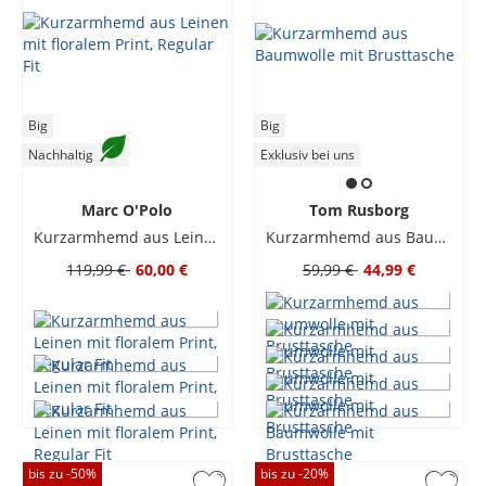
Big
Big
Nachhaltig
Exklusiv bei uns
Marc O'Polo
Tom Rusborg
Kurzarmhemd aus Leinen mit floralem Print, Regular Fit
Kurzarmhemd aus Baumwolle mit Brusttasche
119,99 €
60,00 €
59,99 €
44,99 €
bis zu -
50
%
bis zu -
20
%