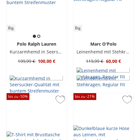
Big
Big
Polo Ralph Lauren
Marc O'Polo
Kurzarmhemd in Seersucker-Qualität mit buntem Streifenmuster
Leinenhemd mit Stehkragen, Regular Fit
199,99 €
100,00 €
119,99 €
60,00 €
bis zu -
50
%
bis zu -
21
%