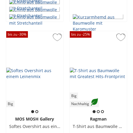
bis zu -
30
%
bis zu -
25
%
Big
Big
Nachhaltig
MOS MOSH Gallery
Ragman
Softes Overshirt aus einem Leinenmix
T-Shirt aus Baumwolle mit Greatest Hits-Frontprint