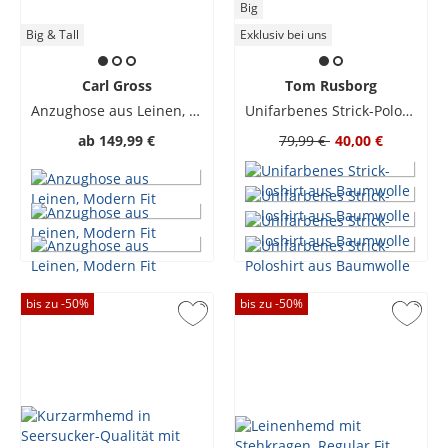
Big
Big & Tall
Exklusiv bei uns
Carl Gross
Tom Rusborg
Anzughose aus Leinen, Modern Fit
Unifarbenes Strick-Poloshirt aus Baumwolle
ab
149,99 €
79,99 €
40,00 €
bis zu -
50
%
bis zu -
50
%