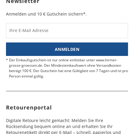
Newsletter
Werktag
Werktag
auf.
e
e
Anmelden und 10 € Gutschein sichern*.
Kosten für Rücksendungen per Express werden
nicht übernommen.
Dänemark
Bahrain
2 - 5
6 - 8
19,99 €
$ 99,99
Werktag
Werktag
Ihre E-Mail Adresse
Finden Sie
hier.
eine UPS Abgabestelle in Ihre
e
e
Nähe.
Estland
Bangladesch
4 - 6
8 - 10
19,99 €
$ 99,99
ANMELDEN
Werktag
Werktag
e
e
Der Einkaufsgutschein ist nur online einlösbar unter www.hirmer-
grosse-groessen.de. Der Mindesteinkaufswert ohne Versandkosten
beträgt 100 €. Der Gutschein hat eine Gültigkeit von 7 Tagen und ist pro
Färöer
Barbados
4 - 6
6 - 10
99,99 €
$ 99,99
Person einmal gültig.
Werktag
Werktag
e
e
Finnland
Belize
2 - 5
8 - 13
19,99 €
$ 99,99
Werktag
Werktag
Retourenportal
e
e
Frankreich
Benin
10 - 15
3 - 4
14,99 €
$ 99,99
Digitale Retoure leicht gemacht: Melden Sie Ihre
Werktag
Werktag
Rücksendung bequem online an und erhalten Sie Ihr
e
e
Retourenetikett direkt per E-Mail – schnell, papierlos und