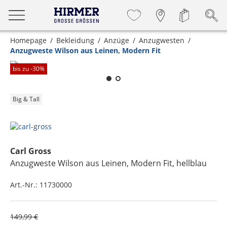
Homepage
Bekleidung
Anzüge
Anzugwesten
Anzugweste Wilson aus Leinen, Modern Fit
Zum Zoomen lange berühren
bis zu -
30
%
Big & Tall
Carl Gross
Anzugweste Wilson aus Leinen, Modern Fit
, hellblau
Art.-Nr.:
11730000
149,99 €