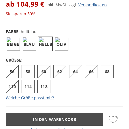
ab
104,99 €
inkl. MwSt. zzgl.
Versandkosten
Sie sparen
30%
FARBE:
hellblau
GRÖSSE:
56
58
60
62
64
66
68
110
114
118
Welche Größe passt mir?
IN DEN WARENKORB