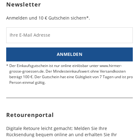
Bulgarien
Bahamas
6 - 8
6 - 10
19,99 €
$ 99,99
geben Sie das Paket an der nächsten Packstation
Newsletter
Werktag
Werktag
auf.
e
e
Anmelden und 10 € Gutschein sichern*.
Kosten für Rücksendungen per Express werden
nicht übernommen.
Dänemark
Bahrain
2 - 5
6 - 8
19,99 €
$ 99,99
Werktag
Werktag
Ihre E-Mail Adresse
Finden Sie
hier.
eine UPS Abgabestelle in Ihre
e
e
Nähe.
Estland
Bangladesch
4 - 6
8 - 10
19,99 €
$ 99,99
ANMELDEN
Werktag
Werktag
e
e
Der Einkaufsgutschein ist nur online einlösbar unter www.hirmer-
grosse-groessen.de. Der Mindesteinkaufswert ohne Versandkosten
beträgt 100 €. Der Gutschein hat eine Gültigkeit von 7 Tagen und ist pro
Färöer
Barbados
4 - 6
6 - 10
99,99 €
$ 99,99
Person einmal gültig.
Werktag
Werktag
e
e
Finnland
Belize
2 - 5
8 - 13
19,99 €
$ 99,99
Werktag
Werktag
Retourenportal
e
e
Frankreich
Benin
10 - 15
3 - 4
14,99 €
$ 99,99
Digitale Retoure leicht gemacht: Melden Sie Ihre
Werktag
Werktag
Rücksendung bequem online an und erhalten Sie Ihr