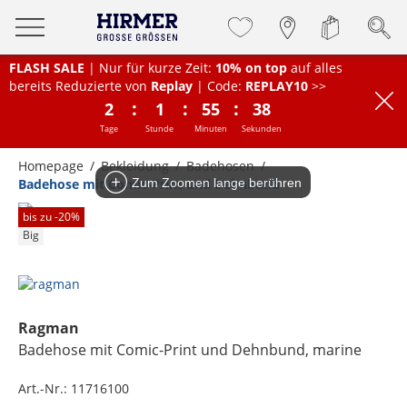
FLASH SALE
| Nur für kurze Zeit:
10% on top
auf alles
bereits Reduzierte von
Replay
| Code:
REPLAY10
>>
:
:
:
2
1
55
38
Tage
Stunde
Minuten
Sekunden
Homepage
Bekleidung
Badehosen
Badehose mit Comic-Print und Dehnbund
Zum Zoomen lange berühren
bis zu -
20
%
Big
Ragman
Badehose mit Comic-Print und Dehnbund
, marine
Art.-Nr.:
11716100