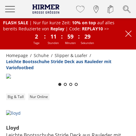
FLASH SALE
| Nur für kurze Zeit:
10% on top
auf alles
bereits Reduzierte von
Replay
| Code:
REPLAY10
>>
:
:
:
2
11
59
28
Tage
Stunden
Minuten
Sekunden
Homepage
Schuhe
Slipper & Loafer
Leichte Bootsschuhe Stride Deck aus Rauleder mit
Variofootbed
Zum Zoomen lange berühren
Big & Tall
Nur Online
Lloyd
Leichte Bootsschuhe Stride Deck aus Rauleder mit