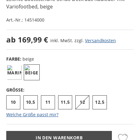
Variofootbed
, beige
Art.-Nr.:
14514000
ab
169,99 €
inkl. MwSt. zzgl.
Versandkosten
FARBE:
beige
GRÖSSE:
10
10,5
11
11,5
12
12,5
Welche Größe passt mir?
IN DEN WARENKORB