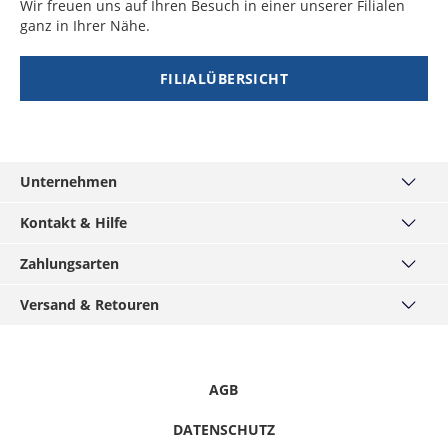
Wir freuen uns auf Ihren Besuch in einer unserer Filialen
ganz in Ihrer Nähe.
FILIALÜBERSICHT
Unternehmen
Über uns
Kontakt & Hilfe
Unsere Filialen
Kontakt
Zahlungsarten
MÄNNERKARTE
Häufige Fragen
Service
Visa
Versand & Retouren
Größentabellen
Hirmer-Gruppe
Mastercard
Widerrufsrecht
Versand und Lieferzeiten
Karriere
American Express
Datenschutz
Click & Reserve
Presse / Anfragen
Klarna - Rechnungskauf
Informationspflichten
Click & Collect
AGB
Gutscheine & Aktionen
Klarna - Sofort bezahlen
Hinweise melden
Retouren
Barrierefreiheitserklärung
Klarna - Ratenkauf
DATENSCHUTZ