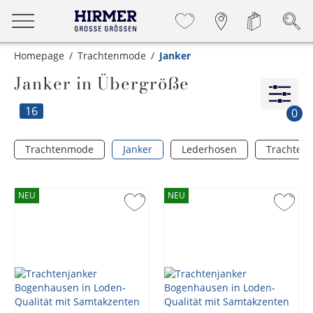
Homepage
Trachtenmode
Janker
Janker in Übergröße
16
0
Trachtenmode
Janker
Lederhosen
Trachten-
NEU
NEU