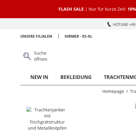
FLASH SALE
| Nur für kurze Zeit:
10%
HOTLINE +49 
UNSERE FILIALEN
HIRMER - XS-XL
Suche
öffnen
NEW IN
BEKLEIDUNG
TRACHTENM
Homepage
Tr