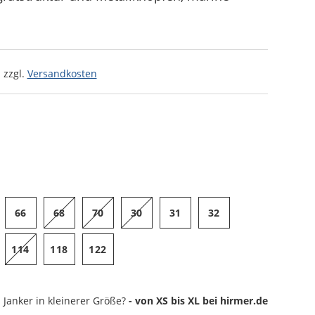
 zzgl.
Versandkosten
66
68
70
30
31
32
114
118
122
Janker
in kleinerer Größe?
- von XS bis XL bei hirmer.de