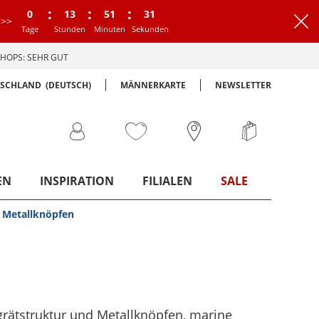
:
:
:
0
13
51
30
>>
Tage
Stunden
Minuten
Sekunden
HOPS: SEHR GUT
TSCHLAND
(DEUTSCH)
MÄNNERKARTE
NEWSLETTER
EN
INSPIRATION
FILIALEN
SALE
d Metallknöpfen
grätstruktur und Metallknöpfen
, marine