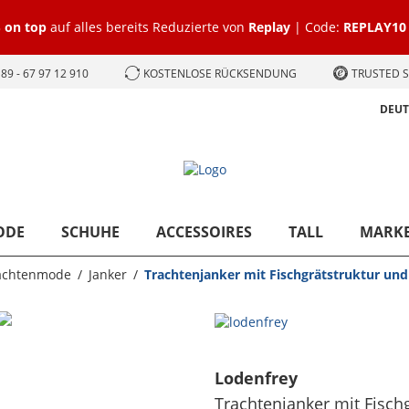
 on top
auf alles bereits Reduzierte von
Replay
| Code:
REPLAY10
89 - 67 97 12 910
KOSTENLOSE RÜCKSENDUNG
TRUSTED S
DEU
ODE
SCHUHE
ACCESSOIRES
TALL
MARK
achtenmode
Janker
Trachtenjanker mit Fischgrätstruktur un
Lodenfrey
Trachtenjanker mit Fisch