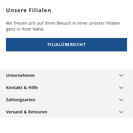
Unsere Filialen
Wir freuen uns auf Ihren Besuch in einer unserer Filialen
ganz in Ihrer Nähe.
FILIALÜBERSICHT
Unternehmen
Über uns
Kontakt & Hilfe
Unsere Filialen
Kontakt
Zahlungsarten
MÄNNERKARTE
Häufige Fragen
Service
Visa
Versand & Retouren
Größentabellen
Hirmer-Gruppe
Mastercard
Widerrufsrecht
Versand und Lieferzeiten
Karriere
American Express
Datenschutz
Click & Reserve
Presse / Anfragen
Klarna - Rechnungskauf