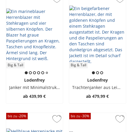
Big & Tall
Big & Tall
Lodenfrey
Lodenfrey
Janker mit Minimalstruktur und Leinenanteil
Trachtenjanker aus Leinen und Baumwolle
ab
439,99 €
ab
479,99 €
bis zu -
20
%
bis zu -
30
%