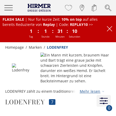
FLASH SALE
| Nur für kurze Zeit:
10% on top
auf alles
bereits Reduzierte von
Replay
| Code:
REPLAY10
>>
:
:
:
1
1
31
10
Tag
Stunde
Minuten
Sekunden
Homepage
Marken
LODENFREY
LODENFREY zählt zu einem traditionsreichen
Mehr lesen
Familienunternehmen in der Mode-Branche. Die Marke
LODENFREY
„LODENFREY “ kombiniert handwerkliches Können mit dem
7
richtigen Gespür für Mode. Durch hochwertige Materialien,
0
ausgesuchte Qualität und das Feeling für das „gewisse