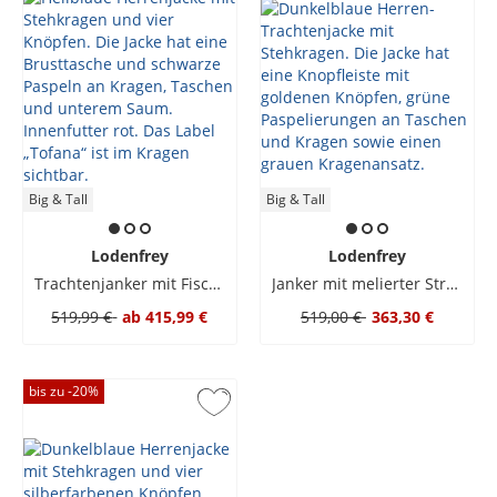
Big & Tall
Big & Tall
Lodenfrey
Lodenfrey
Trachtenjanker mit Fischgrät-Muster und Wappenknöpfen
Janker mit melierter Struktur und Kontrastpaspeln
519,99 €
ab
415,99 €
519,00 €
363,30 €
bis zu -
20
%