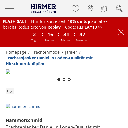
FLASH SALE
| Nur für kurze Zeit:
10% on top
auf alles
bereits Reduzierte von
Replay
| Code:
REPLAY10
>>
:
:
:
2
16
31
47
Tage
Stunden
Minuten
Sekunden
Homepage
Trachtenmode
Janker
Trachtenjanker Daniel in Loden-Qualität mit
Hirschhornknöpfen
Zum Zoomen lange berühren
Big
Hammerschmid
Trachtenjanker Daniel in Loden-Qualität mit