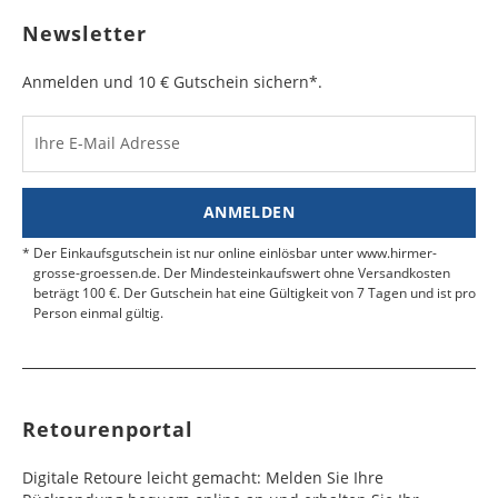
sichtbar ist. Kleben Sie die Versandtasche zu und
Bulgarien
Bahamas
6 - 8
6 - 10
19,99 €
$ 99,99
geben Sie das Paket an der nächsten Packstation
Newsletter
Werktag
Werktag
auf.
e
e
Anmelden und 10 € Gutschein sichern*.
Kosten für Rücksendungen per Express werden
nicht übernommen.
Dänemark
Bahrain
2 - 5
6 - 8
19,99 €
$ 99,99
Werktag
Werktag
Ihre E-Mail Adresse
Finden Sie
hier.
eine UPS Abgabestelle in Ihre
e
e
Nähe.
Estland
Bangladesch
4 - 6
8 - 10
19,99 €
$ 99,99
ANMELDEN
Werktag
Werktag
e
e
Der Einkaufsgutschein ist nur online einlösbar unter www.hirmer-
grosse-groessen.de. Der Mindesteinkaufswert ohne Versandkosten
beträgt 100 €. Der Gutschein hat eine Gültigkeit von 7 Tagen und ist pro
Färöer
Barbados
4 - 6
6 - 10
99,99 €
$ 99,99
Person einmal gültig.
Werktag
Werktag
e
e
Finnland
Belize
2 - 5
8 - 13
19,99 €
$ 99,99
Werktag
Werktag
Retourenportal
e
e
Frankreich
Benin
10 - 15
3 - 4
14,99 €
$ 99,99
Digitale Retoure leicht gemacht: Melden Sie Ihre
Werktag
Werktag