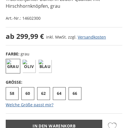
Hirschhornknöpfen
, grau
Art.-Nr.:
14602300
ab
299,99 €
inkl. MwSt. zzgl.
Versandkosten
FARBE:
grau
GRÖSSE:
58
60
62
64
66
Welche Größe passt mir?
IN DEN WARENKORB