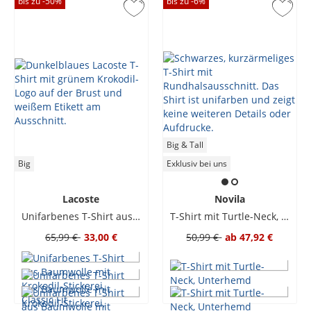
bis zu -
50
%
bis zu -
6
%
Big & Tall
Big
Exklusiv bei uns
Lacoste
Novila
Unifarbenes T-Shirt aus Baumwolle mit Krokodil-Stickerei, Classic Fit
T-Shirt mit Turtle-Neck, Unterhemd
65,99 €
33,00 €
50,99 €
ab
47,92 €