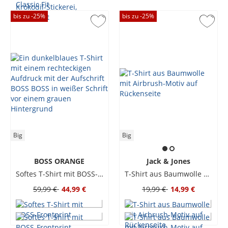
bis zu -
25
%
bis zu -
25
%
Big
Big
BOSS ORANGE
Jack & Jones
Softes T-Shirt mit BOSS-Frontprint
T-Shirt aus Baumwolle mit Airbrush-Motiv auf Rückenseite
59,99 €
44,99 €
19,99 €
14,99 €