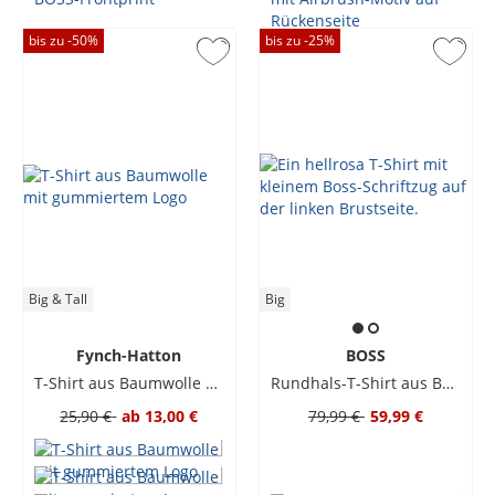
bis zu -
50
%
bis zu -
25
%
Big & Tall
Big
Fynch-Hatton
BOSS
T-Shirt aus Baumwolle mit gummiertem Logo
Rundhals-T-Shirt aus Baumwolle mit Backprint
25,90 €
ab
13,00 €
79,99 €
59,99 €