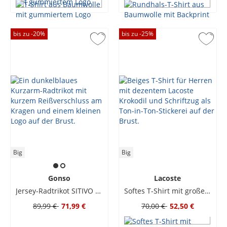
bis zu -
20
%
bis zu -
25
%
Big
Big
Gonso
Lacoste
Jersey-Radtrikot SITIVO mit Rückentasche
Softes T-Shirt mit großem Krokodil-Print, Classic Fit
89,99 €
71,99 €
70,00 €
52,50 €