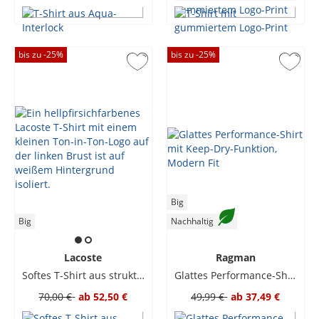
bis zu -
25
%
bis zu -
25
%
Big
Big
Nachhaltig
Lacoste
Ragman
Softes T-Shirt aus strukturiertem Jersey
Glattes Performance-Shirt mit Keep-Dry-Funktion, Modern Fit
70,00 €
ab
52,50 €
49,99 €
ab
37,49 €