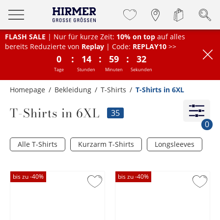
FLASH SALE
| Nur für kurze Zeit:
10% on top
auf alles
bereits Reduzierte von
Replay
| Code:
REPLAY10
>>
:
:
:
0
14
59
31
Tage
Stunden
Minuten
Sekunden
Homepage
Bekleidung
T-Shirts
T-Shirts in 6XL
T-Shirts in 6XL
35
0
Alle T-Shirts
Kurzarm T-Shirts
Longsleeves
bis zu -
40
%
bis zu -
40
%