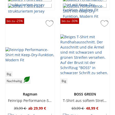
bis zu -
25
%
bis zu -
30
%
Big
Nachhaltig
Big
Ragman
BOSS GREEN
Feinripp Performance-Shirt mit Keep-Dry-Funktion, Modern Fit
T-Shirt aus softem Stretch-Piqué mit Kontrastbündchen
39,99 €
ab
29,99 €
69,99 €
48,99 €