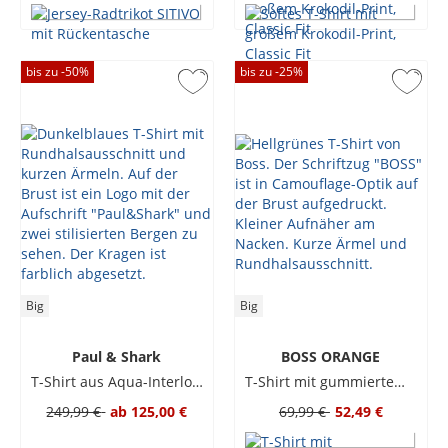
bis zu -
50
%
bis zu -
25
%
Big
Big
Paul & Shark
BOSS ORANGE
T-Shirt aus Aqua-Interlock
T-Shirt mit gummiertem Logo-Print
249,99 €
ab
125,00 €
69,99 €
52,49 €