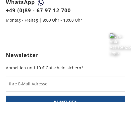
WhatsApp
+49 (0)89 - 67 97 12 700
Montag - Freitag | 9:00 Uhr - 18:00 Uhr
Newsletter
Anmelden und 10 € Gutschein sichern*.
Ihre E-Mail Adresse
ANMELDEN
Der Einkaufsgutschein ist nur online einlösbar unter www.hirmer-
grosse-groessen.de. Der Mindesteinkaufswert ohne Versandkosten
beträgt 100 €. Der Gutschein hat eine Gültigkeit von 7 Tagen und ist pro
Person einmal gültig.