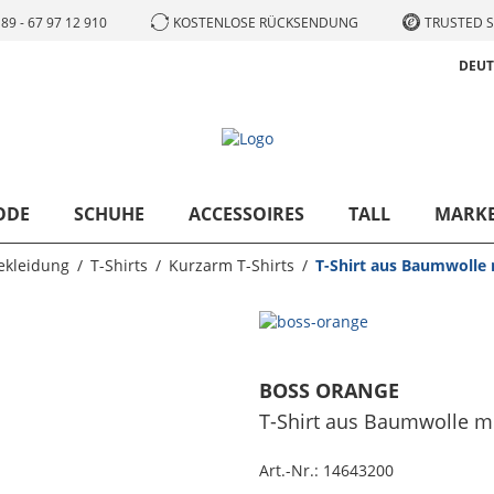
89 - 67 97 12 910
KOSTENLOSE RÜCKSENDUNG
TRUSTED S
DEU
ODE
SCHUHE
ACCESSOIRES
TALL
MARK
ekleidung
T-Shirts
Kurzarm T-Shirts
T-Shirt aus Baumwolle 
BOSS ORANGE
T-Shirt aus Baumwolle mi
Art.-Nr.:
14643200