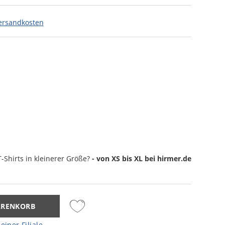
ersandkosten
-Shirts
in kleinerer Größe?
- von XS bis XL bei hirmer.de
ARENKORB
einer Filiale