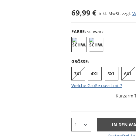
69,99 €
inkl. MwSt. zzgl.
V
FARBE:
schwarz
GRÖSSE:
3XL
4XL
5XL
6XL
Welche Größe passt mir?
Kurzarm T
IN DEN W
Kostenfrei in 