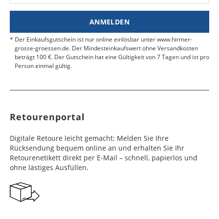
Nähe.
Estland
Bangladesch
4 - 6
8 - 10
19,99 €
$ 99,99
ANMELDEN
Werktag
Werktag
e
e
Der Einkaufsgutschein ist nur online einlösbar unter www.hirmer-
grosse-groessen.de. Der Mindesteinkaufswert ohne Versandkosten
beträgt 100 €. Der Gutschein hat eine Gültigkeit von 7 Tagen und ist pro
Färöer
Barbados
4 - 6
6 - 10
99,99 €
$ 99,99
Person einmal gültig.
Werktag
Werktag
e
e
Finnland
Belize
2 - 5
8 - 13
19,99 €
$ 99,99
Werktag
Werktag
Retourenportal
e
e
Frankreich
Benin
10 - 15
3 - 4
14,99 €
$ 99,99
Digitale Retoure leicht gemacht: Melden Sie Ihre
Werktag
Werktag
Rücksendung bequem online an und erhalten Sie Ihr
e
e
Retourenetikett direkt per E-Mail – schnell, papierlos und
ohne lästiges Ausfüllen.
Georgien
Bermuda
7 - 10
6 - 12
49,99 €
$ 99,99
Werktag
Werktag
e
e
Gibraltar
Bolivien
5 - 7
6 - 10
29,99 €
$ 99,99