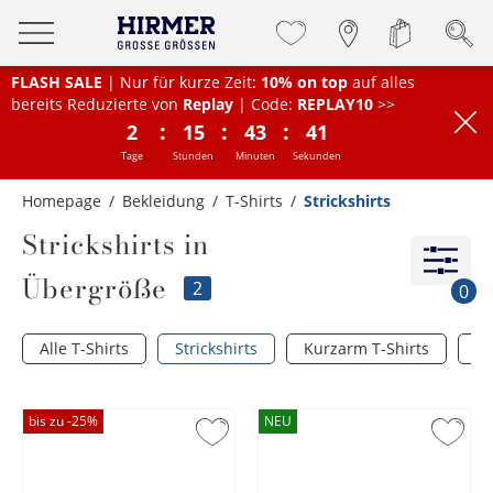
FLASH SALE
| Nur für kurze Zeit:
10% on top
auf alles
bereits Reduzierte von
Replay
| Code:
REPLAY10
>>
:
:
:
2
15
43
41
Tage
Stunden
Minuten
Sekunden
Homepage
Bekleidung
T-Shirts
Strickshirts
Strickshirts in
Übergröße
2
0
Alle T-Shirts
Strickshirts
Kurzarm T-Shirts
Lo
bis zu -
25
%
NEU