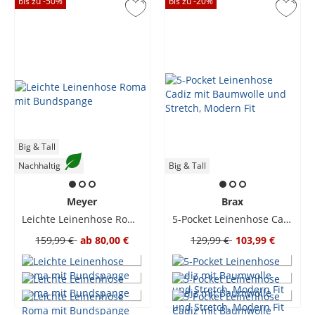
bis zu -
50
%
bis zu -
20
%
Big & Tall
Nachhaltig
Big & Tall
Meyer
Brax
Leichte Leinenhose Roma mit Bundspange
5-Pocket Leinenhose Cadiz mit Baumwolle und Stretch, Modern Fit
159,99 €
ab
80,00 €
129,99 €
103,99 €