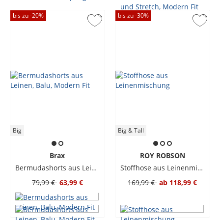
bis zu -
20
%
bis zu -
30
%
Big
Big & Tall
Brax
ROY ROBSON
Bermudashorts aus Leinen, Balu, Modern Fit
Stoffhose aus Leinenmischung
79,99 €
63,99 €
169,99 €
ab
118,99 €