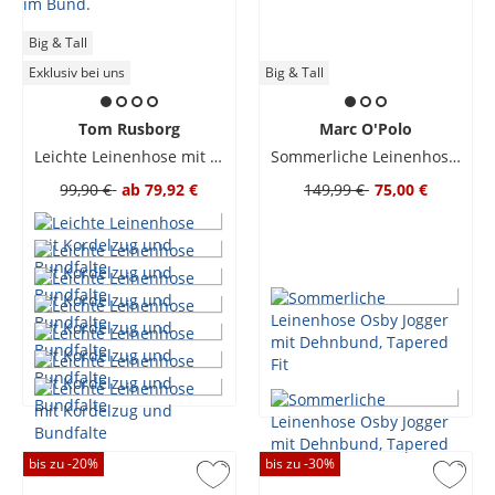
Big & Tall
Exklusiv bei uns
Big & Tall
Tom Rusborg
Marc O'Polo
Leichte Leinenhose mit Kordelzug und Bundfalte
Sommerliche Leinenhose Osby Jogger mit Dehnbund, Tapered Fit
99,90 €
ab
79,92 €
149,99 €
75,00 €
bis zu -
20
%
bis zu -
30
%