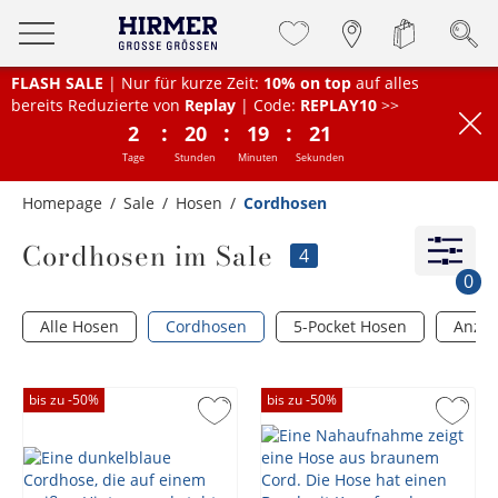
FLASH SALE
| Nur für kurze Zeit:
10% on top
auf alles
bereits Reduzierte von
Replay
| Code:
REPLAY10
>>
:
:
:
2
20
19
21
Tage
Stunden
Minuten
Sekunden
Homepage
Sale
Hosen
Cordhosen
Cordhosen im Sale
4
0
Alle Hosen
Cordhosen
5-Pocket Hosen
Anzu
bis zu -
50
%
bis zu -
50
%