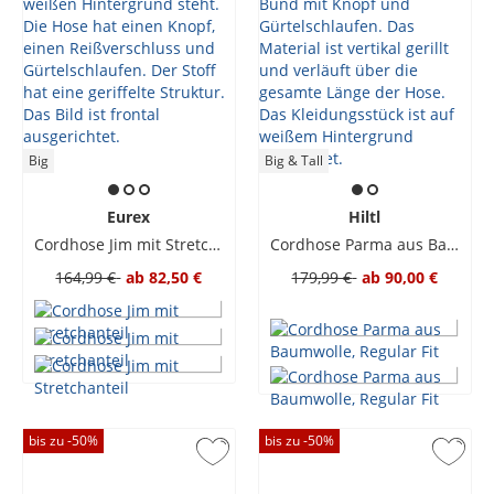
Big
Big & Tall
Eurex
Hiltl
Cordhose Jim mit Stretchanteil
Cordhose Parma aus Baumwolle, Regular Fit
164,99 €
ab
82,50 €
179,99 €
ab
90,00 €
bis zu -
50
%
bis zu -
50
%