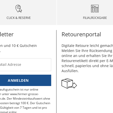
CLICK & RESERVE
FILIALRÜCKGABE
etter
Retourenportal
n und 10 € Gutschein
Digitale Retoure leicht gemach
.
Melden Sie Ihre Rücksendun
online an und erhalten Sie Ihr
Retourenetikett direkt per E-M
-Mail Adresse
schnell, papierlos und ohne lä
Ausfüllen.
ANMELDEN
aufsgutschein ist nur online
r unter www.hirmer-grosse-
.de. Der Mindesteinkaufswert ohne
osten beträgt 100 €. Der Gutschein
 Gültigkeit von 7 Tagen und ist pro
inmal gültig.