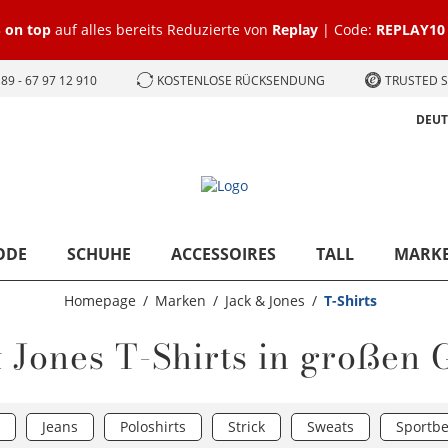
 on top
auf alles bereits Reduzierte von
Replay
| Code:
REPLAY10
89 - 67 97 12 910
KOSTENLOSE RÜCKSENDUNG
TRUSTED S
DEU
ODE
SCHUHE
ACCESSOIRES
TALL
MARK
Homepage
Marken
Jack & Jones
T-Shirts
 Jones T-Shirts in großen
Jeans
Poloshirts
Strick
Sweats
Sportbe