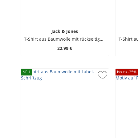
Jack & Jones
T-Shirt aus Baumwolle mit rückseitigem Print
22,99 €
NEU
bis zu -
25
%