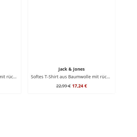
Jack & Jones
Softes T-Shirt aus Baumwolle mit rückseitigem Print
Softes T-Shirt aus Baumwolle mit rückseitigem Print
22,99 €
17,24 €