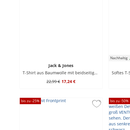
Nachhaltig
Jack & Jones
T-Shirt aus Baumwolle mit beidseitigem Print
22,99 €
17,24 €
bis zu -
25
%
bis zu -
50
%