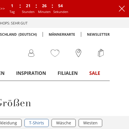
:
:
:
1
21
26
54
>>
Tag
Stunden
Minuten
Sekunden
HOPS: SEHR GUT
TSCHLAND
(DEUTSCH)
MÄNNERKARTE
NEWSLETTER
EN
INSPIRATION
FILIALEN
SALE
 Größen
kleidung
T-Shirts
Wäsche
Westen