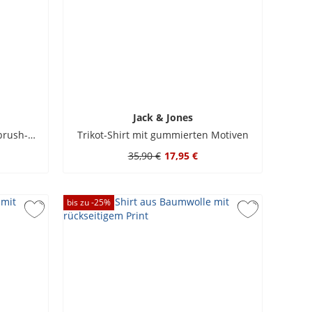
Jack & Jones
T-Shirt aus Baumwolle mit Airbrush-Motiv auf Rückenseite
Trikot-Shirt mit gummierten Motiven
35,90 €
17,95 €
bis zu -
25
%