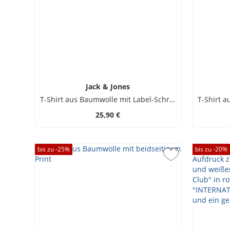
Jack & Jones
T-Shirt aus Baumwolle mit Label-Schriftzug
25,90 €
bis zu -
25
%
bis zu -
20
%