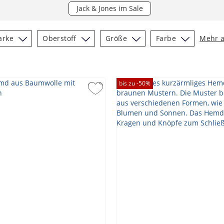
Jack & Jones im Sale
arke
Oberstoff
Größe
Farbe
Mehr 
bis zu -
50
%