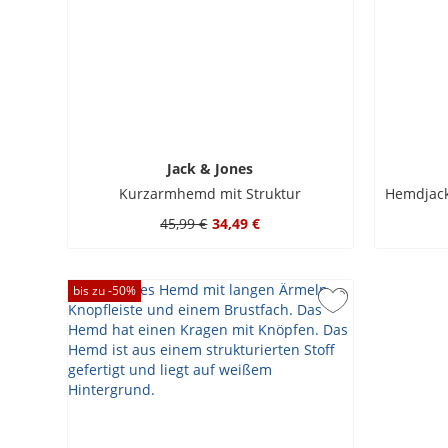
Jack & Jones
Kurzarmhemd mit Struktur
45,99 €
34,49 €
bis zu -
50
%