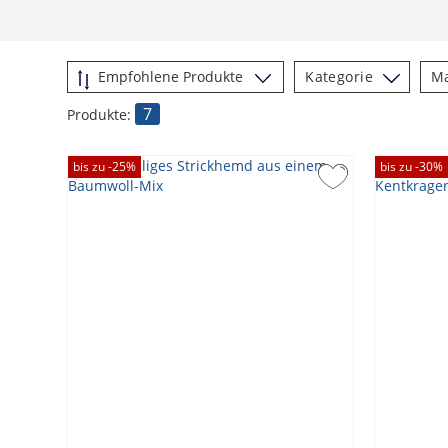
Kategorie
M
7
Produkte:
bis zu -
25
%
bis zu -
30
%