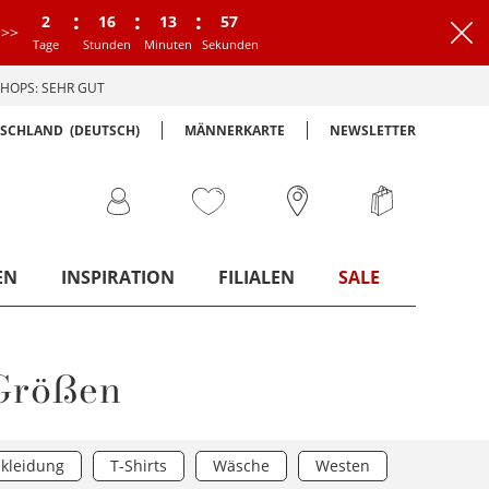
:
:
:
2
16
13
56
>>
Tage
Stunden
Minuten
Sekunden
HOPS: SEHR GUT
TSCHLAND
(DEUTSCH)
MÄNNERKARTE
NEWSLETTER
EN
INSPIRATION
FILIALEN
SALE
Größen
kleidung
T-Shirts
Wäsche
Westen