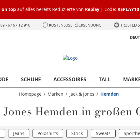
 on top
auf alles bereits Reduzierte von
Replay
| Code:
REPLAY10
89 - 67 97 12 910
KOSTENLOSE RÜCKSENDUNG
TRUSTED S
DEU
ODE
SCHUHE
ACCESSOIRES
TALL
MARK
Homepage
Marken
Jack & Jones
Hemden
& Jones Hemden in großen 
Jeans
Poloshirts
Strick
Sweats
Sportbe