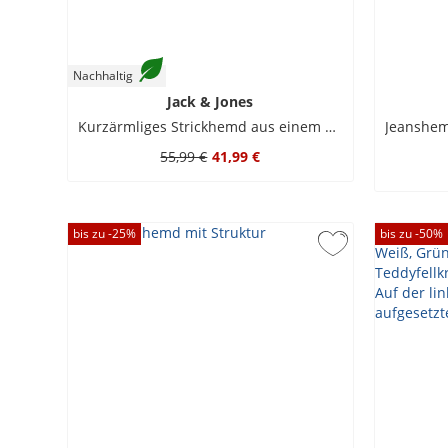
Nachhaltig
Jack & Jones
Kurzärmliges Strickhemd aus einem Baumwoll-Mix
55,99 €
41,99 €
bis zu -
25
%
bis zu -
50
%