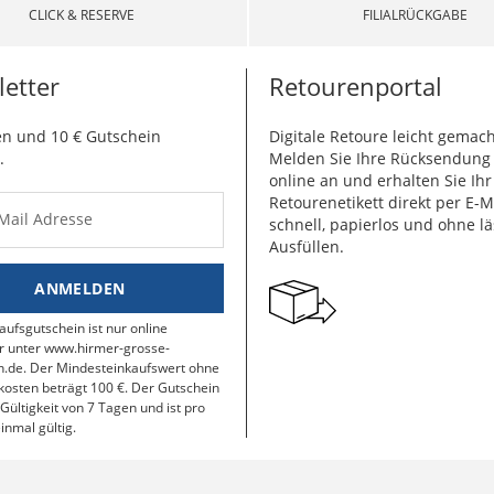
CLICK & RESERVE
FILIALRÜCKGABE
etter
Retourenportal
n und 10 € Gutschein
Digitale Retoure leicht gemach
.
Melden Sie Ihre Rücksendun
online an und erhalten Sie Ihr
Retourenetikett direkt per E-M
-Mail Adresse
schnell, papierlos und ohne lä
Ausfüllen.
ANMELDEN
aufsgutschein ist nur online
r unter www.hirmer-grosse-
.de. Der Mindesteinkaufswert ohne
osten beträgt 100 €. Der Gutschein
 Gültigkeit von 7 Tagen und ist pro
inmal gültig.