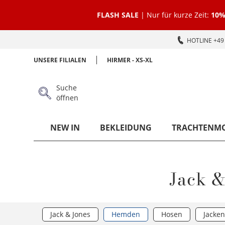
FLASH SALE
| Nur für kurze Zeit:
10%
HOTLINE +49 
UNSERE FILIALEN
HIRMER - XS-XL
Suche
öffnen
NEW IN
BEKLEIDUNG
TRACHTENM
Jack 
Jack & Jones
Hemden
Hosen
Jacken