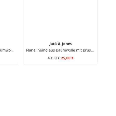
Jack & Jones
Leichtes Kurzarmhemd aus Baumwolle mit floralem Print
Flanellhemd aus Baumwolle mit Brusttasche
49,99 €
25,00 €