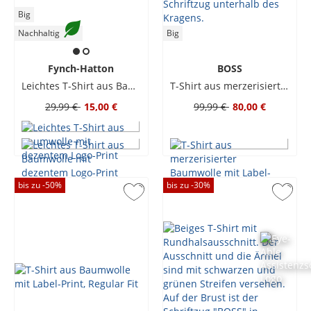
Big
Nachhaltig
Big
Fynch-Hatton
BOSS
Leichtes T-Shirt aus Baumwolle mit dezentem Logo-Print
T-Shirt aus merzerisierter Baumwolle mit Label-Aufnäher
29,99 €
15,00 €
99,99 €
80,00 €
bis zu -
50
%
bis zu -
30
%