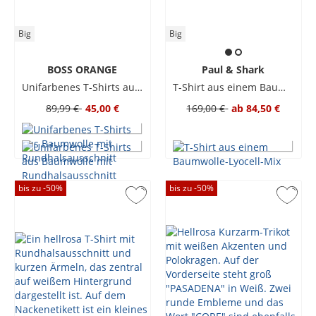
Big
Big
BOSS ORANGE
Paul & Shark
Unifarbenes T-Shirts aus Baumwolle mit Rundhalsausschnitt
T-Shirt aus einem Baumwolle-Lyocell-Mix
89,99 €
45,00 €
169,00 €
ab
84,50 €
bis zu -
50
%
bis zu -
50
%