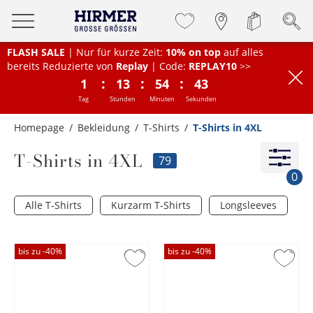
FLASH SALE
| Nur für kurze Zeit:
10% on top
auf alles
bereits Reduzierte von
Replay
| Code:
REPLAY10
>>
:
:
:
1
13
54
42
Tag
Stunden
Minuten
Sekunden
Homepage
Bekleidung
T-Shirts
T-Shirts in 4XL
T-Shirts in 4XL
79
0
Alle T-Shirts
Kurzarm T-Shirts
Longsleeves
bis zu -
40
%
bis zu -
40
%