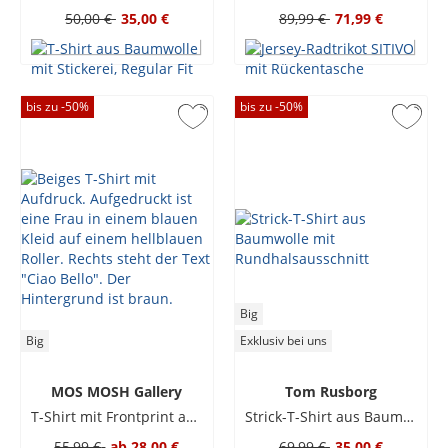
50,00 €
35,00 €
89,99 €
71,99 €
bis zu -
50
%
bis zu -
50
%
Big
Big
Exklusiv bei uns
MOS MOSH Gallery
Tom Rusborg
T-Shirt mit Frontprint aus Baumwolle
Strick-T-Shirt aus Baumwolle mit Rundhalsausschnitt
55,99 €
ab
28,00 €
69,99 €
35,00 €