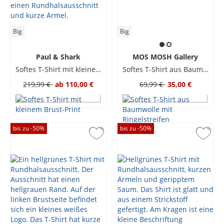
Big
Big
Paul & Shark
MOS MOSH Gallery
Softes T-Shirt mit kleinem Brust-Print
Softes T-Shirt aus Baumwolle mit Ringelstreifen
219,99 €
ab
110,00 €
69,99 €
35,00 €
bis zu -
50
%
bis zu -
50
%