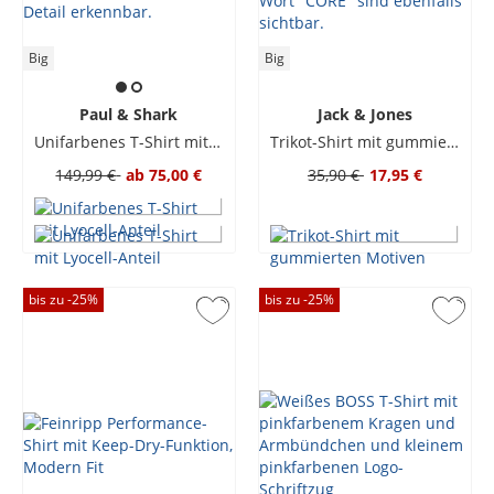
Big
Big
Paul & Shark
Jack & Jones
Unifarbenes T-Shirt mit Lyocell-Anteil
Trikot-Shirt mit gummierten Motiven
149,99 €
ab
75,00 €
35,90 €
17,95 €
bis zu -
25
%
bis zu -
25
%