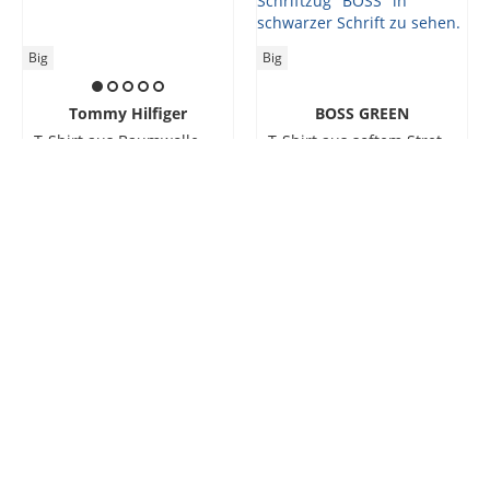
Big
Big
Tommy Hilfiger
BOSS GREEN
T-Shirt aus Baumwolle mit Label-Print, Regular Fit
T-Shirt aus softem Stretch-Piqué mit Kontrastbündchen
59,99 €
30,00 €
69,99 €
48,99 €
bis zu -
25
%
bis zu -
25
%