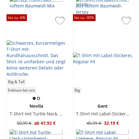
bis zu -
6
%
bis zu -
30
%
Big & Tall
Exklusiv bei uns
Big
Novila
Gant
T-Shirt mit Turtle-Neck, Unterhemd
T-Shirt mit Label-Stickerei, Regular Fit
50,99 €
ab
47,92 €
45,99 €
32,19 €