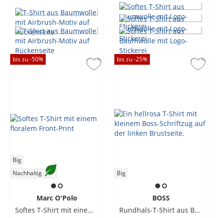
bis zu -
50
%
bis zu -
25
%
Big
Nachhaltig
Big
Marc O'Polo
BOSS
Softes T-Shirt mit einem floralem Front-Print
Rundhals-T-Shirt aus Baumwolle mit Backprint