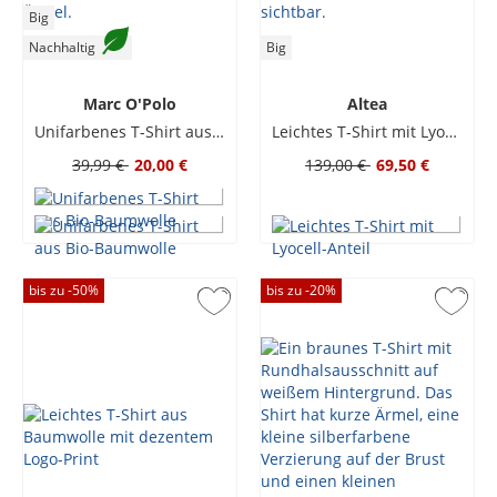
Big
Nachhaltig
Big
Marc O'Polo
Altea
Unifarbenes T-Shirt aus Bio-Baumwolle
Leichtes T-Shirt mit Lyocell-Anteil
39,99 €
20,00 €
139,00 €
69,50 €
bis zu -
50
%
bis zu -
20
%