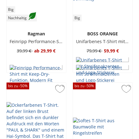
Big
Nachhaltig
Big
Ragman
BOSS ORANGE
Feinripp Performance-Shirt mit Keep-Dry-Funktion, Modern Fit
Unifarbenes T-Shirt mit Streifenakzenten und Logo-Stickerei
39,99 €
ab
29,99 €
79,99 €
59,99 €
bis zu -
50
%
bis zu -
50
%