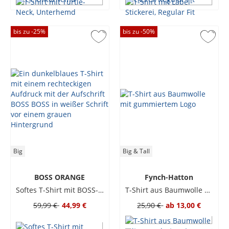
bis zu -
25
%
bis zu -
50
%
Big
Big & Tall
BOSS ORANGE
Fynch-Hatton
Softes T-Shirt mit BOSS-Frontprint
T-Shirt aus Baumwolle mit gummiertem Logo
59,99 €
44,99 €
25,90 €
ab
13,00 €