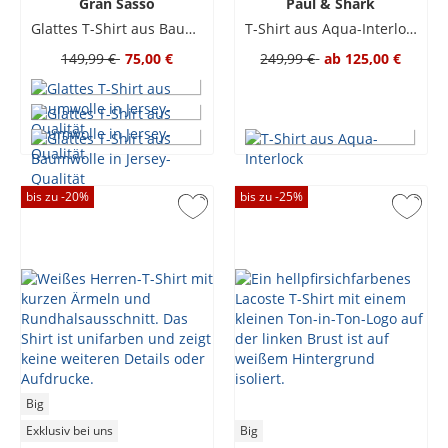
Gran Sasso
Paul & Shark
Glattes T-Shirt aus Baumwolle in Jersey-Qualität
T-Shirt aus Aqua-Interlock
149,99 €
75,00 €
249,99 €
ab
125,00 €
bis zu -
20
%
bis zu -
25
%
Big
Exklusiv bei uns
Big