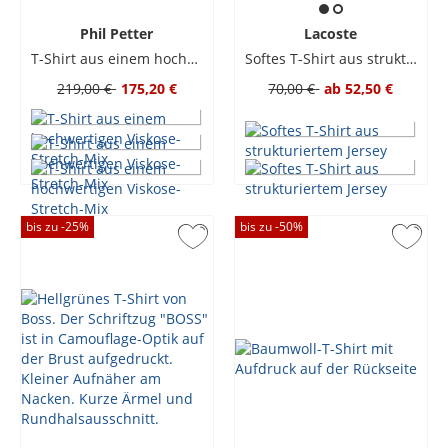
Phil Petter
Lacoste
T-Shirt aus einem hochwertigen Viskose-Stretch-Mix
Softes T-Shirt aus strukturiertem Jersey
219,00 €
175,20 €
70,00 €
ab
52,50 €
bis zu -
25
%
bis zu -
50
%