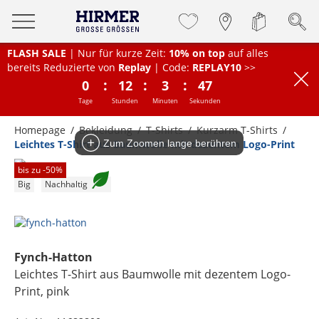
FLASH SALE
| Nur für kurze Zeit:
10% on top
auf alles
bereits Reduzierte von
Replay
| Code:
REPLAY10
>>
:
:
:
0
12
3
47
Tage
Stunden
Minuten
Sekunden
Homepage
Bekleidung
T-Shirts
Kurzarm T-Shirts
Leichtes T-Shirt aus Baumwolle mit dezentem Logo-Print
Zum Zoomen lange berühren
bis zu -
50
%
Big
Nachhaltig
Fynch-Hatton
Leichtes T-Shirt aus Baumwolle mit dezentem Logo-
Print
, pink