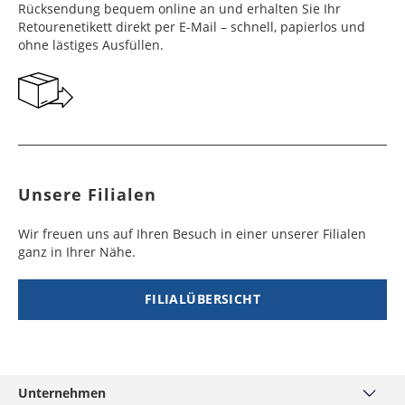
Werktag
Werktag
Rücksendung bequem online an und erhalten Sie Ihr
e
e
Retourenetikett direkt per E-Mail – schnell, papierlos und
ohne lästiges Ausfüllen.
Georgien
Bermuda
7 - 10
6 - 12
49,99 €
$ 99,99
Werktag
Werktag
e
e
Gibraltar
Bolivien
5 - 7
6 - 10
29,99 €
$ 99,99
Werktag
Werktag
e
e
Unsere Filialen
Griechenland
Botsuana
5 - 7
8 - 10
19,99 €
$ 99,99
Werktag
Werktag
Wir freuen uns auf Ihren Besuch in einer unserer Filialen
e
e
ganz in Ihrer Nähe.
Irland
Brasilien
2 - 5
6 - 8
19,99 €
$ 99,99
Werktag
Werktag
FILIALÜBERSICHT
e
e
Island
Burkina Faso
10 - 12
4 - 5
99,99 €
$ 99,99
Werktag
Werktag
e
e
Unternehmen