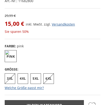
Art.-Nr.:
11682800
29,99 €
15,00 €
inkl. MwSt. zzgl.
Versandkosten
Sie sparen
50%
FARBE:
pink
GRÖSSE:
3XL
4XL
5XL
6XL
Welche Größe passt mir?