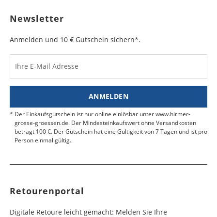
sichtbar ist. Kleben Sie die Versandtasche zu und
Bulgarien
Bahamas
6 - 8
6 - 10
19,99 €
$ 99,99
geben Sie das Paket an der nächsten Packstation
Newsletter
Werktag
Werktag
auf.
e
e
Anmelden und 10 € Gutschein sichern*.
Kosten für Rücksendungen per Express werden
nicht übernommen.
Dänemark
Bahrain
2 - 5
6 - 8
19,99 €
$ 99,99
Werktag
Werktag
Ihre E-Mail Adresse
Finden Sie
hier.
eine UPS Abgabestelle in Ihre
e
e
Nähe.
Estland
Bangladesch
4 - 6
8 - 10
19,99 €
$ 99,99
ANMELDEN
Werktag
Werktag
e
e
Der Einkaufsgutschein ist nur online einlösbar unter www.hirmer-
grosse-groessen.de. Der Mindesteinkaufswert ohne Versandkosten
beträgt 100 €. Der Gutschein hat eine Gültigkeit von 7 Tagen und ist pro
Färöer
Barbados
4 - 6
6 - 10
99,99 €
$ 99,99
Person einmal gültig.
Werktag
Werktag
e
e
Finnland
Belize
2 - 5
8 - 13
19,99 €
$ 99,99
Werktag
Werktag
Retourenportal
e
e
Frankreich
Benin
10 - 15
3 - 4
14,99 €
$ 99,99
Digitale Retoure leicht gemacht: Melden Sie Ihre