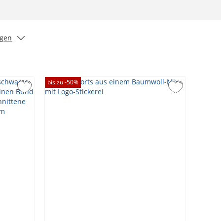
igen
bis zu -
50
%