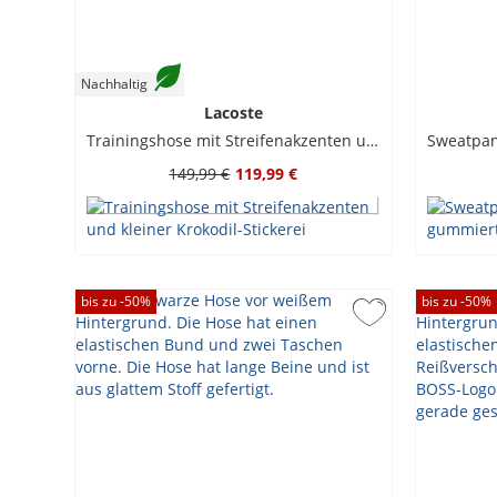
Nachhaltig
Lacoste
Trainingshose mit Streifenakzenten und kleiner Krokodil-Stickerei
149,99 €
119,99 €
bis zu -
50
%
bis zu -
50
%