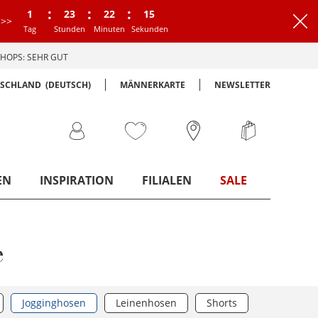
:
:
:
1
23
22
14
>>
Tag
Stunden
Minuten
Sekunden
HOPS: SEHR GUT
TSCHLAND
(DEUTSCH)
MÄNNERKARTE
NEWSLETTER
EN
INSPIRATION
FILIALEN
SALE
e
Jogginghosen
Leinenhosen
Shorts