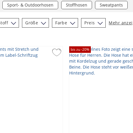
Sport- & Outdoorhosen
Stoffhosen
Sweatpants
toff
Größe
Farbe
Preis
Mehr anze
bis zu -
20
%