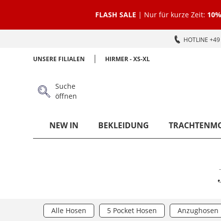
FLASH SALE
| Nur für kurze Zeit:
10%
HOTLINE +49 
UNSERE FILIALEN
HIRMER - XS-XL
Suche
öffnen
NEW IN
BEKLEIDUNG
TRACHTENM
Alle Hosen
5 Pocket Hosen
Anzughosen