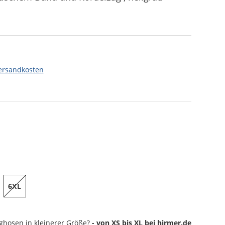
ersandkosten
6XL
nghosen
in kleinerer Größe?
- von XS bis XL bei hirmer.de