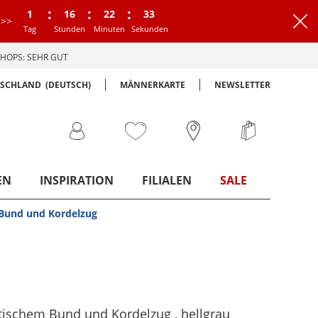
:
:
:
1
16
22
32
>>
Tag
Stunden
Minuten
Sekunden
HOPS: SEHR GUT
TSCHLAND
(DEUTSCH)
MÄNNERKARTE
NEWSLETTER
EN
INSPIRATION
FILIALEN
SALE
 Bund und Kordelzug
astischem Bund und Kordelzug
, hellgrau