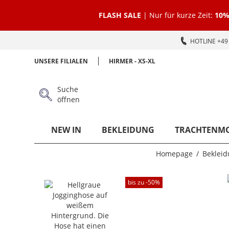
FLASH SALE
| Nur für kurze Zeit:
10%
HOTLINE +49 
UNSERE FILIALEN
HIRMER - XS-XL
Suche
öffnen
NEW IN
BEKLEIDUNG
TRACHTENM
Homepage
Bekleid
bis zu -
50
%