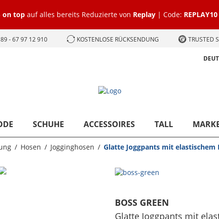
 on top
auf alles bereits Reduzierte von
Replay
| Code:
REPLAY10
89 - 67 97 12 910
KOSTENLOSE RÜCKSENDUNG
TRUSTED S
DEU
ODE
SCHUHE
ACCESSOIRES
TALL
MARK
ung
Hosen
Jogginghosen
Glatte Joggpants mit elastischem
BOSS GREEN
Glatte Joggpants mit el