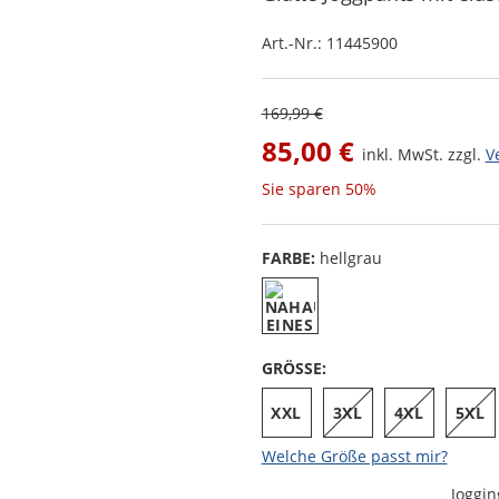
Art.-Nr.:
11445900
169,99 €
85,00 €
inkl. MwSt. zzgl.
V
Sie sparen
50%
FARBE:
hellgrau
GRÖSSE:
XXL
3XL
4XL
5XL
Welche Größe passt mir?
Joggi