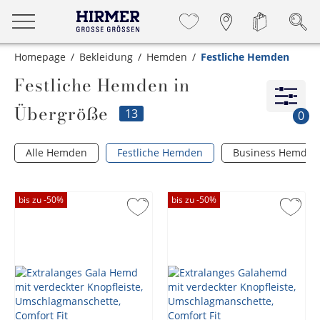
Homepage
Bekleidung
Hemden
Festliche Hemden
Festliche Hemden in
Übergröße
13
0
Alle Hemden
Festliche Hemden
Business Hemden
bis zu -
50
%
bis zu -
50
%