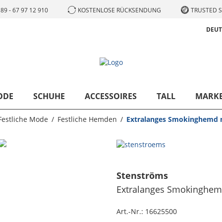
89 - 67 97 12 910
KOSTENLOSE RÜCKSENDUNG
TRUSTED S
DEU
ODE
SCHUHE
ACCESSOIRES
TALL
MARK
Festliche Mode
Festliche Hemden
Extralanges Smokinghemd 
Stenströms
Extralanges Smokinghem
Art.-Nr.:
16625500