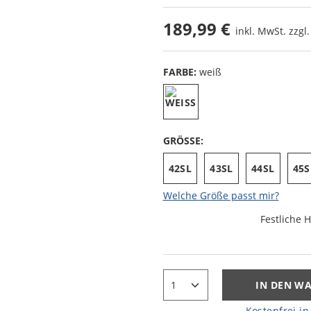
189,99 €
inkl. MwSt. zzgl
FARBE:
weiß
GRÖSSE:
42SL
43SL
44SL
45S
Welche Größe passt mir?
Festliche
IN DEN W
Kostenfrei in 