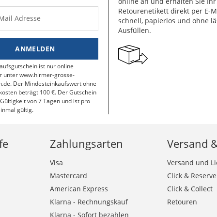
online an und erhalten Sie Ihr
Retourenetikett direkt per E-M
-Mail Adresse
schnell, papierlos und ohne lä
Ausfüllen.
ANMELDEN
aufsgutschein ist nur online
r unter www.hirmer-grosse-
.de. Der Mindesteinkaufswert ohne
osten beträgt 100 €. Der Gutschein
 Gültigkeit von 7 Tagen und ist pro
inmal gültig.
fe
Zahlungsarten
Versand 
Visa
Versand und Li
Mastercard
Click & Reserve
American Express
Click & Collect
Klarna - Rechnungskauf
Retouren
Klarna - Sofort bezahlen