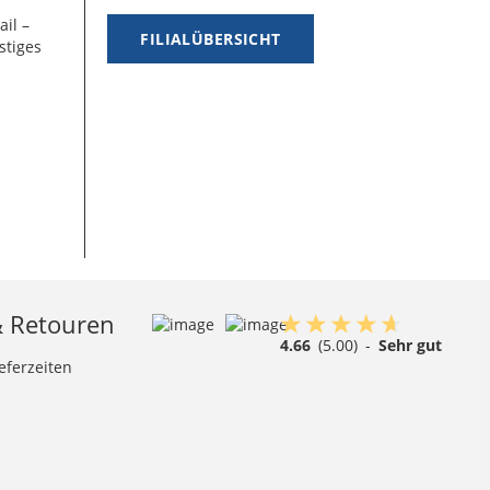
ail –
FILIALÜBERSICHT
stiges
& Retouren
4.66
(5.00)
-
Sehr gut
eferzeiten