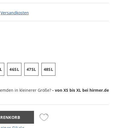
.
Versandkosten
L
46SL
47SL
48SL
 Hemden
in kleinerer Größe?
- von XS bis XL bei hirmer.de
ARENKORB
einer Filiale