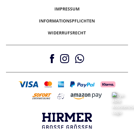
PayPal
Vertrag Widerrufen
IMPRESSUM
Nachnahme
Amazon Pay
INFORMATIONSPFLICHTEN
WIDERRUFSRECHT