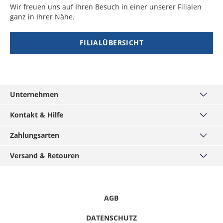
Wir freuen uns auf Ihren Besuch in einer unserer Filialen
ganz in Ihrer Nähe.
FILIALÜBERSICHT
Unternehmen
Über uns
Kontakt & Hilfe
Unsere Filialen
Kontakt
Zahlungsarten
MÄNNERKARTE
Häufige Fragen
Service
Visa
Versand & Retouren
Größentabellen
Hirmer-Gruppe
Mastercard
Widerrufsrecht
Versand und Lieferzeiten
Karriere
American Express
Datenschutz
Click & Reserve
Presse / Anfragen
Klarna - Rechnungskauf
Informationspflichten
Click & Collect
AGB
Gutscheine & Aktionen
Klarna - Sofort bezahlen
Hinweise melden
Retouren
Barrierefreiheitserklärung
Klarna - Ratenkauf
DATENSCHUTZ