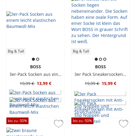
Big & Tall
Big & Tall
BOSS
BOSS
3er-Pack Socken aus einem leicht elastischen Baumwoll-Mix
3er Pack Sneakersocken mit Anti-Slip Noppen und Stretchanteil
19,99 €
13,99 €
19,99 €
15,99 €
bis zu -
30
%
bis zu -
50
%