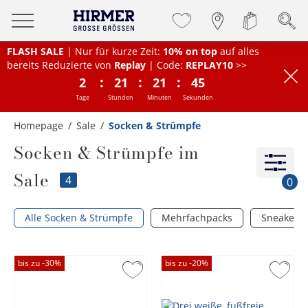
FLASH SALE
| Nur für kurze Zeit:
10% on top
auf alles
bereits Reduzierte von
Replay
| Code:
REPLAY10
>>
:
:
:
2
21
21
45
Tage
Stunden
Minuten
Sekunden
Homepage
Sale
Socken & Strümpfe
Socken & Strümpfe im
Sale
4
0
Alle Socken & Strümpfe
Mehrfachpacks
Sneakers
bis zu -
30
%
bis zu -
20
%