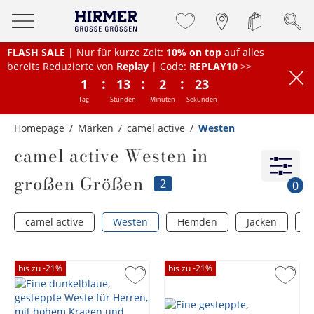
FLASH SALE
| Nur für kurze Zeit:
10% on top
auf alles
bereits Reduzierte von
Replay
| Code:
REPLAY10
>>
:
:
:
1
13
2
23
Tag
Stunden
Minuten
Sekunden
Homepage
Marken
camel active
Westen
camel active Westen in
großen Größen
2
0
camel active
Westen
Hemden
Jacken
J
bis zu -
21
%
bis zu -
21
%