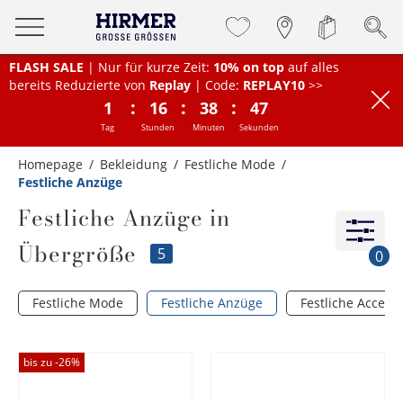
FLASH SALE
| Nur für kurze Zeit:
10% on top
auf alles
bereits Reduzierte von
Replay
| Code:
REPLAY10
>>
:
:
:
1
16
38
47
Tag
Stunden
Minuten
Sekunden
Homepage
Bekleidung
Festliche Mode
Festliche Anzüge
Festliche Anzüge in
Übergröße
5
0
Festliche Mode
Festliche Anzüge
Festliche Access
bis zu -
26
%