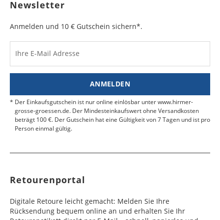
Bulgarien
Bahamas
6 - 8
6 - 10
19,99 €
$ 99,99
geben Sie das Paket an der nächsten Packstation
Newsletter
Werktag
Werktag
auf.
e
e
Anmelden und 10 € Gutschein sichern*.
Kosten für Rücksendungen per Express werden
nicht übernommen.
Dänemark
Bahrain
2 - 5
6 - 8
19,99 €
$ 99,99
Werktag
Werktag
Ihre E-Mail Adresse
Finden Sie
hier.
eine UPS Abgabestelle in Ihre
e
e
Nähe.
Estland
Bangladesch
4 - 6
8 - 10
19,99 €
$ 99,99
ANMELDEN
Werktag
Werktag
e
e
Der Einkaufsgutschein ist nur online einlösbar unter www.hirmer-
grosse-groessen.de. Der Mindesteinkaufswert ohne Versandkosten
beträgt 100 €. Der Gutschein hat eine Gültigkeit von 7 Tagen und ist pro
Färöer
Barbados
4 - 6
6 - 10
99,99 €
$ 99,99
Person einmal gültig.
Werktag
Werktag
e
e
Finnland
Belize
2 - 5
8 - 13
19,99 €
$ 99,99
Werktag
Werktag
Retourenportal
e
e
Frankreich
Benin
10 - 15
3 - 4
14,99 €
$ 99,99
Digitale Retoure leicht gemacht: Melden Sie Ihre
Werktag
Werktag
Rücksendung bequem online an und erhalten Sie Ihr
e
e