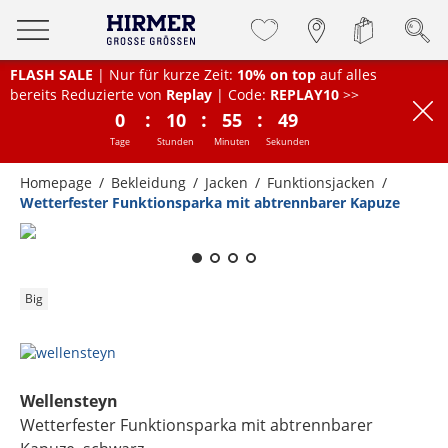
FLASH SALE
| Nur für kurze Zeit:
10% on top
auf alles
bereits Reduzierte von
Replay
| Code:
REPLAY10
>>
:
:
:
0
10
55
49
Tage
Stunden
Minuten
Sekunden
Homepage
Bekleidung
Jacken
Funktionsjacken
Wetterfester Funktionsparka mit abtrennbarer Kapuze
Zum Zoomen lange berühren
Big
Wellensteyn
Wetterfester Funktionsparka mit abtrennbarer