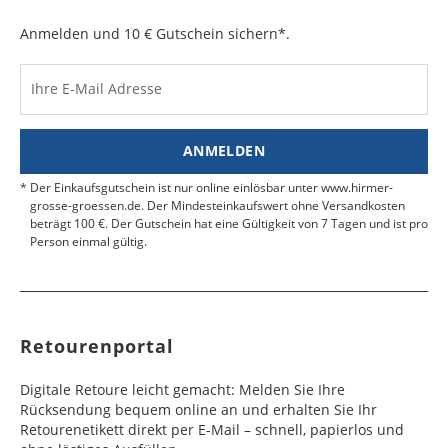
Werktag
Werktag
auf.
e
e
Anmelden und 10 € Gutschein sichern*.
Kosten für Rücksendungen per Express werden
nicht übernommen.
Dänemark
Bahrain
2 - 5
6 - 8
19,99 €
$ 99,99
Werktag
Werktag
Ihre E-Mail Adresse
Finden Sie
hier.
eine UPS Abgabestelle in Ihre
e
e
Nähe.
Estland
Bangladesch
4 - 6
8 - 10
19,99 €
$ 99,99
ANMELDEN
Werktag
Werktag
e
e
Der Einkaufsgutschein ist nur online einlösbar unter www.hirmer-
grosse-groessen.de. Der Mindesteinkaufswert ohne Versandkosten
beträgt 100 €. Der Gutschein hat eine Gültigkeit von 7 Tagen und ist pro
Färöer
Barbados
4 - 6
6 - 10
99,99 €
$ 99,99
Person einmal gültig.
Werktag
Werktag
e
e
Finnland
Belize
2 - 5
8 - 13
19,99 €
$ 99,99
Werktag
Werktag
Retourenportal
e
e
Frankreich
Benin
10 - 15
3 - 4
14,99 €
$ 99,99
Digitale Retoure leicht gemacht: Melden Sie Ihre
Werktag
Werktag
Rücksendung bequem online an und erhalten Sie Ihr
e
e
Retourenetikett direkt per E-Mail – schnell, papierlos und