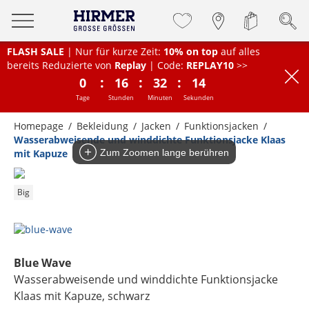
FLASH SALE
| Nur für kurze Zeit:
10% on top
auf alles
bereits Reduzierte von
Replay
| Code:
REPLAY10
>>
:
:
:
0
16
32
14
Tage
Stunden
Minuten
Sekunden
Homepage
Bekleidung
Jacken
Funktionsjacken
Wasserabweisende und winddichte Funktionsjacke Klaas
mit Kapuze
Zum Zoomen lange berühren
Big
Blue Wave
Wasserabweisende und winddichte Funktionsjacke
Klaas mit Kapuze
, schwarz