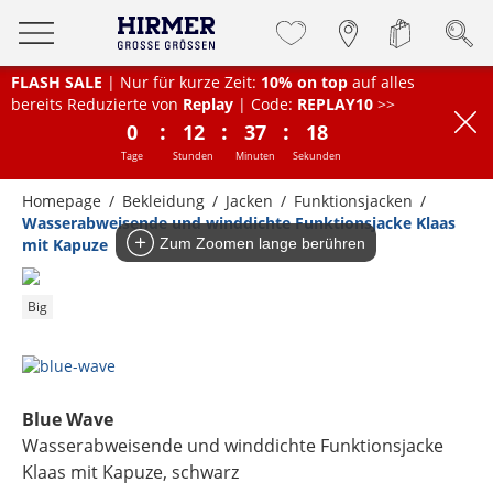
FLASH SALE
| Nur für kurze Zeit:
10% on top
auf alles
bereits Reduzierte von
Replay
| Code:
REPLAY10
>>
:
:
:
0
12
37
18
Tage
Stunden
Minuten
Sekunden
Homepage
Bekleidung
Jacken
Funktionsjacken
Wasserabweisende und winddichte Funktionsjacke Klaas
mit Kapuze
Zum Zoomen lange berühren
Big
Blue Wave
Wasserabweisende und winddichte Funktionsjacke
Klaas mit Kapuze
, schwarz