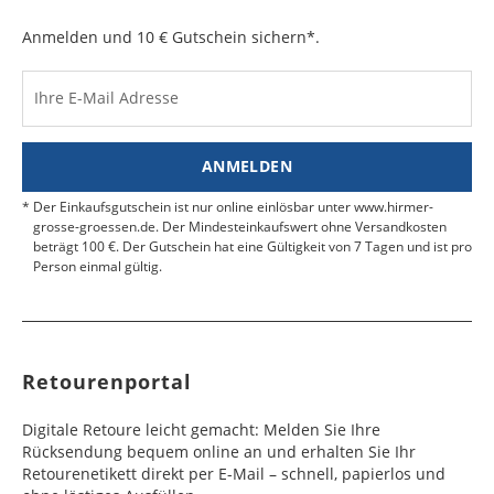
Werktag
Werktag
auf.
e
e
Anmelden und 10 € Gutschein sichern*.
Kosten für Rücksendungen per Express werden
nicht übernommen.
Dänemark
Bahrain
2 - 5
6 - 8
19,99 €
$ 99,99
Werktag
Werktag
Ihre E-Mail Adresse
Finden Sie
hier.
eine UPS Abgabestelle in Ihre
e
e
Nähe.
Estland
Bangladesch
4 - 6
8 - 10
19,99 €
$ 99,99
ANMELDEN
Werktag
Werktag
e
e
Der Einkaufsgutschein ist nur online einlösbar unter www.hirmer-
grosse-groessen.de. Der Mindesteinkaufswert ohne Versandkosten
beträgt 100 €. Der Gutschein hat eine Gültigkeit von 7 Tagen und ist pro
Färöer
Barbados
4 - 6
6 - 10
99,99 €
$ 99,99
Person einmal gültig.
Werktag
Werktag
e
e
Finnland
Belize
2 - 5
8 - 13
19,99 €
$ 99,99
Werktag
Werktag
Retourenportal
e
e
Frankreich
Benin
10 - 15
3 - 4
14,99 €
$ 99,99
Digitale Retoure leicht gemacht: Melden Sie Ihre
Werktag
Werktag
Rücksendung bequem online an und erhalten Sie Ihr
e
e
Retourenetikett direkt per E-Mail – schnell, papierlos und