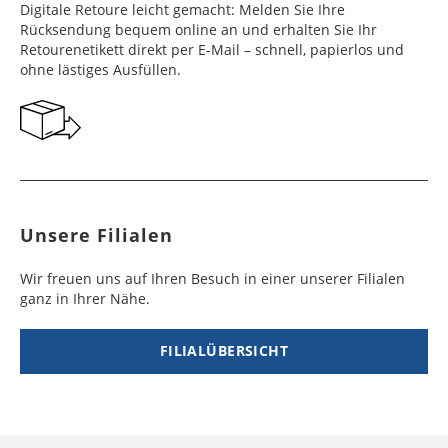
Frankreich
Benin
10 - 15
3 - 4
14,99 €
$ 99,99
Digitale Retoure leicht gemacht: Melden Sie Ihre
Werktag
Werktag
Rücksendung bequem online an und erhalten Sie Ihr
e
e
Retourenetikett direkt per E-Mail – schnell, papierlos und
ohne lästiges Ausfüllen.
Georgien
Bermuda
7 - 10
6 - 12
49,99 €
$ 99,99
Werktag
Werktag
e
e
Gibraltar
Bolivien
5 - 7
6 - 10
29,99 €
$ 99,99
Werktag
Werktag
e
e
Unsere Filialen
Griechenland
Botsuana
5 - 7
8 - 10
19,99 €
$ 99,99
Werktag
Werktag
Wir freuen uns auf Ihren Besuch in einer unserer Filialen
e
e
ganz in Ihrer Nähe.
Irland
Brasilien
2 - 5
6 - 8
19,99 €
$ 99,99
Werktag
Werktag
FILIALÜBERSICHT
e
e
Island
Burkina Faso
10 - 12
4 - 5
99,99 €
$ 99,99
Werktag
Werktag