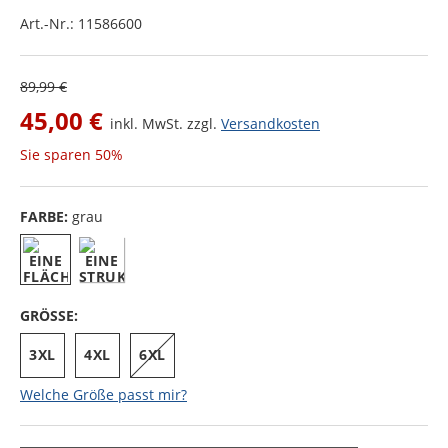
Art.-Nr.:
11586600
89,99 €
45,00 €
inkl. MwSt. zzgl.
Versandkosten
Sie sparen
50%
FARBE:
grau
GRÖSSE:
3XL
4XL
6XL
Welche Größe passt mir?