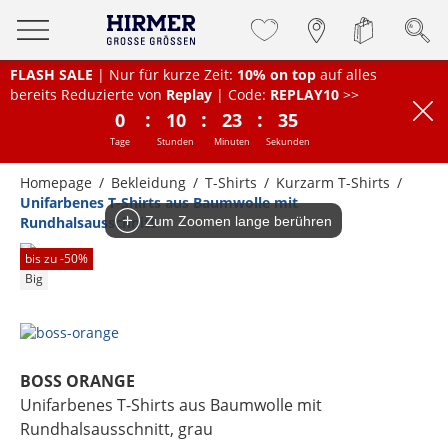
FLASH SALE
| Nur für kurze Zeit:
10% on top
auf alles
bereits Reduzierte von
Replay
| Code:
REPLAY10
>>
:
:
:
0
10
23
35
Tage
Stunden
Minuten
Sekunden
Homepage
Bekleidung
T-Shirts
Kurzarm T-Shirts
Unifarbenes T-Shirts aus Baumwolle mit
Rundhalsausschnitt
Zum Zoomen lange berühren
bis zu -
50
%
Big
BOSS ORANGE
Unifarbenes T-Shirts aus Baumwolle mit
Rundhalsausschnitt
, grau