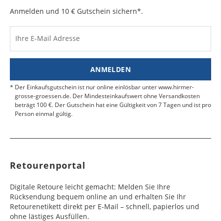
e
e
Anmelden und 10 € Gutschein sichern*.
Kosten für Rücksendungen per Express werden
nicht übernommen.
Dänemark
Bahrain
2 - 5
6 - 8
19,99 €
$ 99,99
Werktag
Werktag
Ihre E-Mail Adresse
Finden Sie
hier.
eine UPS Abgabestelle in Ihre
e
e
Nähe.
Estland
Bangladesch
4 - 6
8 - 10
19,99 €
$ 99,99
ANMELDEN
Werktag
Werktag
e
e
Der Einkaufsgutschein ist nur online einlösbar unter www.hirmer-
grosse-groessen.de. Der Mindesteinkaufswert ohne Versandkosten
beträgt 100 €. Der Gutschein hat eine Gültigkeit von 7 Tagen und ist pro
Färöer
Barbados
4 - 6
6 - 10
99,99 €
$ 99,99
Person einmal gültig.
Werktag
Werktag
e
e
Finnland
Belize
2 - 5
8 - 13
19,99 €
$ 99,99
Werktag
Werktag
Retourenportal
e
e
Frankreich
Benin
10 - 15
3 - 4
14,99 €
$ 99,99
Digitale Retoure leicht gemacht: Melden Sie Ihre
Werktag
Werktag
Rücksendung bequem online an und erhalten Sie Ihr
e
e
Retourenetikett direkt per E-Mail – schnell, papierlos und
ohne lästiges Ausfüllen.