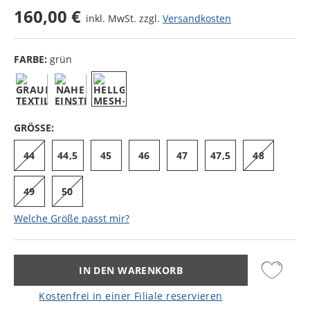
160,00 €
inkl. MwSt. zzgl.
Versandkosten
FARBE:
grün
GRÖSSE:
44
44,5
45
46
47
47,5
48
49
50
Welche Größe passt mir?
IN DEN WARENKORB
Kostenfrei in einer Filiale reservieren