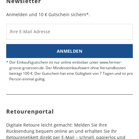
Newsletter
Werktag
Werktag
auf.
e
e
Anmelden und 10 € Gutschein sichern*.
Kosten für Rücksendungen per Express werden
nicht übernommen.
Dänemark
Bahrain
2 - 5
6 - 8
19,99 €
$ 99,99
Werktag
Werktag
Ihre E-Mail Adresse
Finden Sie
hier.
eine UPS Abgabestelle in Ihre
e
e
Nähe.
Estland
Bangladesch
4 - 6
8 - 10
19,99 €
$ 99,99
ANMELDEN
Werktag
Werktag
e
e
Der Einkaufsgutschein ist nur online einlösbar unter www.hirmer-
grosse-groessen.de. Der Mindesteinkaufswert ohne Versandkosten
beträgt 100 €. Der Gutschein hat eine Gültigkeit von 7 Tagen und ist pro
Färöer
Barbados
4 - 6
6 - 10
99,99 €
$ 99,99
Person einmal gültig.
Werktag
Werktag
e
e
Finnland
Belize
2 - 5
8 - 13
19,99 €
$ 99,99
Werktag
Werktag
Retourenportal
e
e
Frankreich
Benin
10 - 15
3 - 4
14,99 €
$ 99,99
Digitale Retoure leicht gemacht: Melden Sie Ihre
Werktag
Werktag
Rücksendung bequem online an und erhalten Sie Ihr
e
e
Retourenetikett direkt per E-Mail – schnell, papierlos und