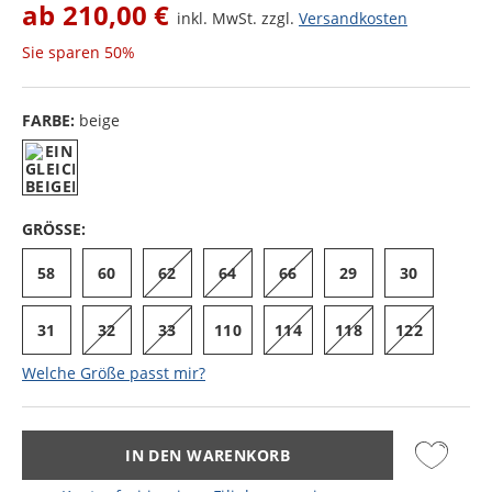
ab
210,00 €
inkl. MwSt. zzgl.
Versandkosten
Sie sparen
50%
FARBE:
beige
GRÖSSE:
58
60
62
64
66
29
30
31
32
33
110
114
118
122
Welche Größe passt mir?
IN DEN WARENKORB