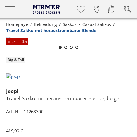
Homepage
Bekleidung
Sakkos
Casual Sakkos
Travel-Sakko mit heraustrennbarer Blende
Zum Zoomen lange berühren
bis zu -
50
%
Big & Tall
Joop!
Travel-Sakko mit heraustrennbarer Blende
, beige
Art.-Nr.:
11263300
419,99 €