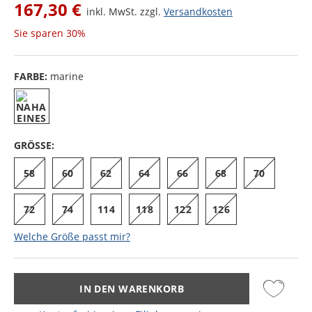
167,30 €
inkl. MwSt. zzgl.
Versandkosten
Sie sparen
30%
FARBE:
marine
GRÖSSE:
58
60
62
64
66
68
70
72
74
114
118
122
126
Welche Größe passt mir?
IN DEN WARENKORB