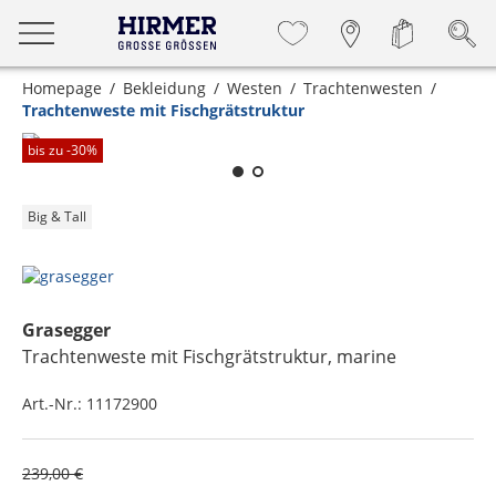
Homepage
Bekleidung
Westen
Trachtenwesten
Trachtenweste mit Fischgrätstruktur
Zum Zoomen lange berühren
bis zu -
30
%
Big & Tall
Grasegger
Trachtenweste mit Fischgrätstruktur
, marine
Art.-Nr.:
11172900
239,00 €