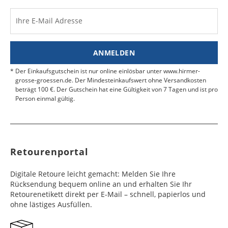
Werktag
Werktag
auf.
e
e
Ihre E-Mail Adresse
Kosten für Rücksendungen per Express werden
nicht übernommen.
Dänemark
Bahrain
2 - 5
6 - 8
19,99 €
$ 99,99
Werktag
Werktag
ANMELDEN
Finden Sie
hier.
eine UPS Abgabestelle in Ihre
e
e
Nähe.
Der Einkaufsgutschein ist nur online einlösbar unter www.hirmer-
Estland
Bangladesch
4 - 6
8 - 10
19,99 €
$ 99,99
grosse-groessen.de. Der Mindesteinkaufswert ohne Versandkosten
beträgt 100 €. Der Gutschein hat eine Gültigkeit von 7 Tagen und ist pro
Werktag
Werktag
Person einmal gültig.
e
e
Färöer
Barbados
4 - 6
6 - 10
99,99 €
$ 99,99
Werktag
Werktag
e
e
Retourenportal
Finnland
Belize
2 - 5
8 - 13
19,99 €
$ 99,99
Werktag
Werktag
Digitale Retoure leicht gemacht: Melden Sie Ihre
e
e
Rücksendung bequem online an und erhalten Sie Ihr
Retourenetikett direkt per E-Mail – schnell, papierlos und
Frankreich
Benin
10 - 15
3 - 4
14,99 €
$ 99,99
ohne lästiges Ausfüllen.
Werktag
Werktag
e
e