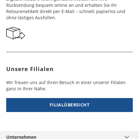
e
e
Rücksendung bequem online an und erhalten Sie Ihr
Retourenetikett direkt per E-Mail – schnell, papierlos und
Frankreich
Benin
10 - 15
3 - 4
14,99 €
$ 99,99
ohne lästiges Ausfüllen.
Werktag
Werktag
e
e
Georgien
Bermuda
7 - 10
6 - 12
49,99 €
$ 99,99
Werktag
Werktag
e
e
Gibraltar
Bolivien
5 - 7
6 - 10
29,99 €
$ 99,99
Unsere Filialen
Werktag
Werktag
e
e
Wir freuen uns auf Ihren Besuch in einer unserer Filialen
ganz in Ihrer Nähe.
Griechenland
Botsuana
5 - 7
8 - 10
19,99 €
$ 99,99
Werktag
Werktag
e
e
FILIALÜBERSICHT
Irland
Brasilien
2 - 5
6 - 8
19,99 €
$ 99,99
Werktag
Werktag
e
e
Unternehmen