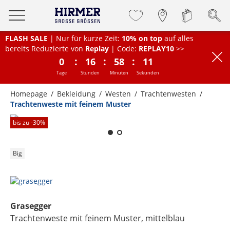
FLASH SALE
| Nur für kurze Zeit:
10% on top
auf alles
bereits Reduzierte von
Replay
| Code:
REPLAY10
>>
:
:
:
0
16
58
11
Tage
Stunden
Minuten
Sekunden
Homepage
Bekleidung
Westen
Trachtenwesten
Trachtenweste mit feinem Muster
Zum Zoomen lange berühren
bis zu -
30
%
Big
Grasegger
Trachtenweste mit feinem Muster
, mittelblau