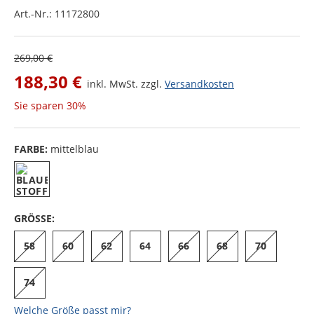
Art.-Nr.:
11172800
269,00 €
188,30 €
inkl. MwSt. zzgl.
Versandkosten
Sie sparen
30%
FARBE:
mittelblau
GRÖSSE:
58
60
62
64
66
68
70
74
Welche Größe passt mir?