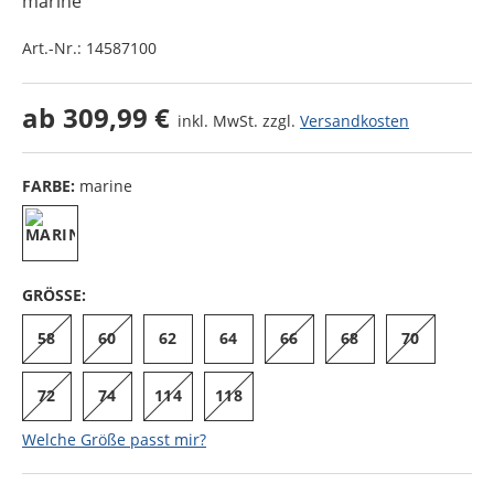
marine
Art.-Nr.:
14587100
ab
309,99 €
inkl. MwSt. zzgl.
Versandkosten
FARBE:
marine
GRÖSSE:
58
60
62
64
66
68
70
72
74
114
118
Welche Größe passt mir?