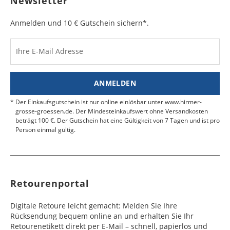
Newsletter
e
e
der Schriftzug "RÜCKSENDESCHEIN" von außen
sichtbar ist. Kleben Sie die Versandtasche zu und
Anmelden und 10 € Gutschein sichern*.
Bulgarien
Bahamas
6 - 8
6 - 10
19,99 €
$ 99,99
geben Sie das Paket an der nächsten Packstation
Werktag
Werktag
auf.
e
e
Ihre E-Mail Adresse
Kosten für Rücksendungen per Express werden
nicht übernommen.
Dänemark
Bahrain
2 - 5
6 - 8
19,99 €
$ 99,99
Werktag
Werktag
ANMELDEN
Finden Sie
hier.
eine UPS Abgabestelle in Ihre
e
e
Nähe.
Der Einkaufsgutschein ist nur online einlösbar unter www.hirmer-
Estland
Bangladesch
4 - 6
8 - 10
19,99 €
$ 99,99
grosse-groessen.de. Der Mindesteinkaufswert ohne Versandkosten
beträgt 100 €. Der Gutschein hat eine Gültigkeit von 7 Tagen und ist pro
Werktag
Werktag
Person einmal gültig.
e
e
Färöer
Barbados
4 - 6
6 - 10
99,99 €
$ 99,99
Werktag
Werktag
e
e
Retourenportal
Finnland
Belize
2 - 5
8 - 13
19,99 €
$ 99,99
Werktag
Werktag
Digitale Retoure leicht gemacht: Melden Sie Ihre
e
e
Rücksendung bequem online an und erhalten Sie Ihr
Retourenetikett direkt per E-Mail – schnell, papierlos und