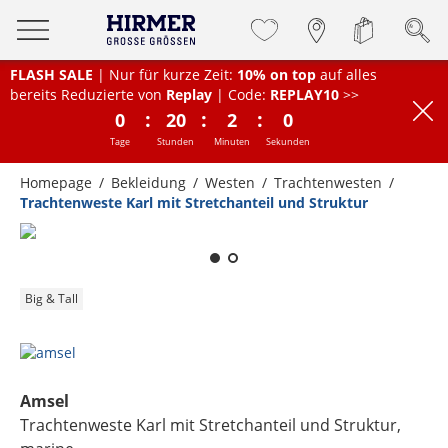
FLASH SALE
| Nur für kurze Zeit:
10% on top
auf alles
bereits Reduzierte von
Replay
| Code:
REPLAY10
>>
:
:
:
0
20
2
0
Tage
Stunden
Minuten
Sekunden
Homepage
Bekleidung
Westen
Trachtenwesten
Trachtenweste Karl mit Stretchanteil und Struktur
Zum Zoomen lange berühren
Big & Tall
Amsel
Trachtenweste Karl mit Stretchanteil und Struktur
,