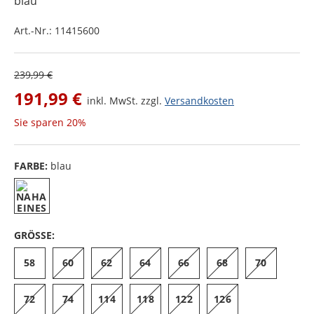
blau
Art.-Nr.:
11415600
239,99 €
191,99 €
inkl. MwSt. zzgl.
Versandkosten
Sie sparen
20%
FARBE:
blau
GRÖSSE:
58
60
62
64
66
68
70
72
74
114
118
122
126