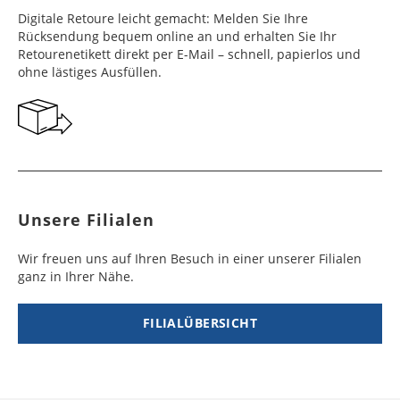
Werktag
Werktag
Digitale Retoure leicht gemacht: Melden Sie Ihre
e
e
Rücksendung bequem online an und erhalten Sie Ihr
Retourenetikett direkt per E-Mail – schnell, papierlos und
Frankreich
Benin
10 - 15
3 - 4
14,99 €
$ 99,99
ohne lästiges Ausfüllen.
Werktag
Werktag
e
e
Georgien
Bermuda
7 - 10
6 - 12
49,99 €
$ 99,99
Werktag
Werktag
e
e
Gibraltar
Bolivien
5 - 7
6 - 10
29,99 €
$ 99,99
Unsere Filialen
Werktag
Werktag
e
e
Wir freuen uns auf Ihren Besuch in einer unserer Filialen
ganz in Ihrer Nähe.
Griechenland
Botsuana
5 - 7
8 - 10
19,99 €
$ 99,99
Werktag
Werktag
e
e
FILIALÜBERSICHT
Irland
Brasilien
2 - 5
6 - 8
19,99 €
$ 99,99
Werktag
Werktag
e
e