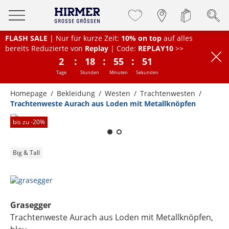
FLASH SALE
| Nur für kurze Zeit:
10% on top
auf alles
bereits Reduzierte von
Replay
| Code:
REPLAY10
>>
:
:
:
2
18
55
51
Tage
Stunden
Minuten
Sekunden
Homepage
Bekleidung
Westen
Trachtenwesten
Trachtenweste Aurach aus Loden mit Metallknöpfen
Zum Zoomen lange berühren
bis zu -
20
%
Big & Tall
Grasegger
Trachtenweste Aurach aus Loden mit Metallknöpfen
,