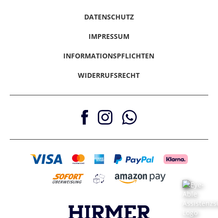
Gutscheine & Aktionen
Klarna - Sofort bezahlen
Hinweise melden
Retouren
Barrierefreiheitserklärung
Klarna - Ratenkauf
DATENSCHUTZ
PayPal
Vertrag Widerrufen
IMPRESSUM
Nachnahme
Amazon Pay
INFORMATIONSPFLICHTEN
WIDERRUFSRECHT