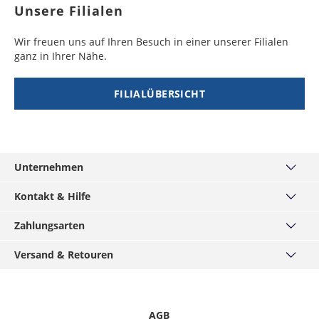
Unsere Filialen
Wir freuen uns auf Ihren Besuch in einer unserer Filialen
ganz in Ihrer Nähe.
FILIALÜBERSICHT
Unternehmen
Über uns
Kontakt & Hilfe
Unsere Filialen
Kontakt
Zahlungsarten
MÄNNERKARTE
Häufige Fragen
Service
Visa
Versand & Retouren
Größentabellen
Hirmer-Gruppe
Mastercard
Widerrufsrecht
Versand und Lieferzeiten
Karriere
American Express
Datenschutz
Click & Reserve
Presse / Anfragen
Klarna - Rechnungskauf
Informationspflichten
Click & Collect
AGB