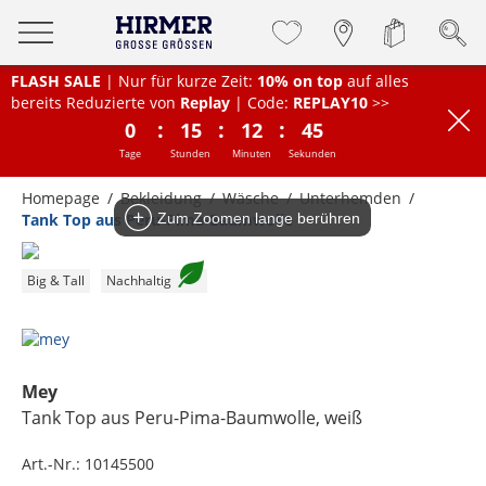
FLASH SALE
| Nur für kurze Zeit:
10% on top
auf alles
bereits Reduzierte von
Replay
| Code:
REPLAY10
>>
:
:
:
0
15
12
44
Tage
Stunden
Minuten
Sekunden
Homepage
Bekleidung
Wäsche
Unterhemden
Tank Top aus Peru-Pima-Baumwolle
Zum Zoomen lange berühren
Big & Tall
Nachhaltig
Mey
Tank Top aus Peru-Pima-Baumwolle
, weiß
Art.-Nr.:
10145500