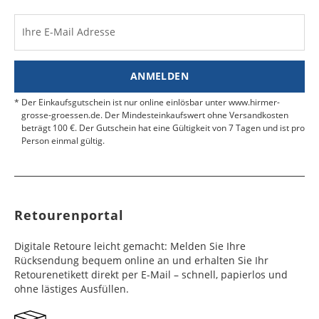
nicht übernommen.
Dänemark
Bahrain
2 - 5
6 - 8
19,99 €
$ 99,99
Werktag
Werktag
Ihre E-Mail Adresse
Finden Sie
hier.
eine UPS Abgabestelle in Ihre
e
e
Nähe.
Estland
Bangladesch
4 - 6
8 - 10
19,99 €
$ 99,99
ANMELDEN
Werktag
Werktag
e
e
Der Einkaufsgutschein ist nur online einlösbar unter www.hirmer-
grosse-groessen.de. Der Mindesteinkaufswert ohne Versandkosten
beträgt 100 €. Der Gutschein hat eine Gültigkeit von 7 Tagen und ist pro
Färöer
Barbados
4 - 6
6 - 10
99,99 €
$ 99,99
Person einmal gültig.
Werktag
Werktag
e
e
Finnland
Belize
2 - 5
8 - 13
19,99 €
$ 99,99
Werktag
Werktag
Retourenportal
e
e
Frankreich
Benin
10 - 15
3 - 4
14,99 €
$ 99,99
Digitale Retoure leicht gemacht: Melden Sie Ihre
Werktag
Werktag
Rücksendung bequem online an und erhalten Sie Ihr
e
e
Retourenetikett direkt per E-Mail – schnell, papierlos und
ohne lästiges Ausfüllen.
Georgien
Bermuda
7 - 10
6 - 12
49,99 €
$ 99,99
Werktag
Werktag