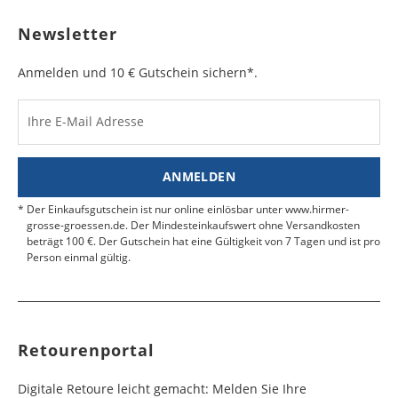
sichtbar ist. Kleben Sie die Versandtasche zu und
Bulgarien
Bahamas
6 - 8
6 - 10
19,99 €
$ 99,99
geben Sie das Paket an der nächsten Packstation
Newsletter
Werktag
Werktag
auf.
e
e
Anmelden und 10 € Gutschein sichern*.
Kosten für Rücksendungen per Express werden
nicht übernommen.
Dänemark
Bahrain
2 - 5
6 - 8
19,99 €
$ 99,99
Werktag
Werktag
Ihre E-Mail Adresse
Finden Sie
hier.
eine UPS Abgabestelle in Ihre
e
e
Nähe.
Estland
Bangladesch
4 - 6
8 - 10
19,99 €
$ 99,99
ANMELDEN
Werktag
Werktag
e
e
Der Einkaufsgutschein ist nur online einlösbar unter www.hirmer-
grosse-groessen.de. Der Mindesteinkaufswert ohne Versandkosten
beträgt 100 €. Der Gutschein hat eine Gültigkeit von 7 Tagen und ist pro
Färöer
Barbados
4 - 6
6 - 10
99,99 €
$ 99,99
Person einmal gültig.
Werktag
Werktag
e
e
Finnland
Belize
2 - 5
8 - 13
19,99 €
$ 99,99
Werktag
Werktag
Retourenportal
e
e
Frankreich
Benin
10 - 15
3 - 4
14,99 €
$ 99,99
Digitale Retoure leicht gemacht: Melden Sie Ihre