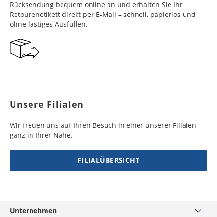
Werktag
Werktag
Rücksendung bequem online an und erhalten Sie Ihr
e
e
Retourenetikett direkt per E-Mail – schnell, papierlos und
ohne lästiges Ausfüllen.
Georgien
Bermuda
7 - 10
6 - 12
49,99 €
$ 99,99
Werktag
Werktag
e
e
Gibraltar
Bolivien
5 - 7
6 - 10
29,99 €
$ 99,99
Werktag
Werktag
e
e
Unsere Filialen
Griechenland
Botsuana
5 - 7
8 - 10
19,99 €
$ 99,99
Werktag
Werktag
Wir freuen uns auf Ihren Besuch in einer unserer Filialen
e
e
ganz in Ihrer Nähe.
Irland
Brasilien
2 - 5
6 - 8
19,99 €
$ 99,99
Werktag
Werktag
FILIALÜBERSICHT
e
e
Island
Burkina Faso
10 - 12
4 - 5
99,99 €
$ 99,99
Werktag
Werktag
e
e
Unternehmen