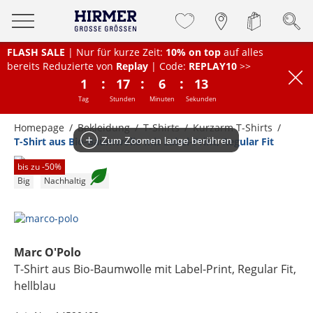
FLASH SALE
| Nur für kurze Zeit:
10% on top
auf alles
bereits Reduzierte von
Replay
| Code:
REPLAY10
>>
:
:
:
1
17
6
13
Tag
Stunden
Minuten
Sekunden
Homepage
Bekleidung
T-Shirts
Kurzarm T-Shirts
T-Shirt aus Bio-Baumwolle mit Label-Print, Regular Fit
Zum Zoomen lange berühren
bis zu -
50
%
Big
Nachhaltig
Marc O'Polo
T-Shirt aus Bio-Baumwolle mit Label-Print, Regular Fit
,
hellblau