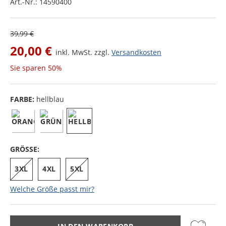
Art.-Nr.:
14590400
39,99 €
20,00 €
inkl. MwSt. zzgl.
Versandkosten
Sie sparen
50%
FARBE:
hellblau
GRÖSSE:
3XL
4XL
5XL
Welche Größe passt mir?