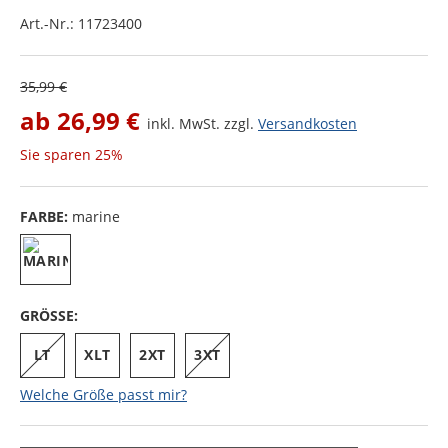
Art.-Nr.:
11723400
35,99 €
ab
26,99 €
inkl. MwSt. zzgl.
Versandkosten
Sie sparen
25%
FARBE:
marine
GRÖSSE:
LT
XLT
2XT
3XT
Welche Größe passt mir?