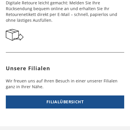
Frankreich
Benin
10 - 15
3 - 4
14,99 €
$ 99,99
Digitale Retoure leicht gemacht: Melden Sie Ihre
Werktag
Werktag
Rücksendung bequem online an und erhalten Sie Ihr
e
e
Retourenetikett direkt per E-Mail – schnell, papierlos und
ohne lästiges Ausfüllen.
Georgien
Bermuda
7 - 10
6 - 12
49,99 €
$ 99,99
Werktag
Werktag
e
e
Gibraltar
Bolivien
5 - 7
6 - 10
29,99 €
$ 99,99
Werktag
Werktag
e
e
Unsere Filialen
Griechenland
Botsuana
5 - 7
8 - 10
19,99 €
$ 99,99
Werktag
Werktag
Wir freuen uns auf Ihren Besuch in einer unserer Filialen
e
e
ganz in Ihrer Nähe.
Irland
Brasilien
2 - 5
6 - 8
19,99 €
$ 99,99
Werktag
Werktag
FILIALÜBERSICHT
e
e
Island
Burkina Faso
10 - 12
4 - 5
99,99 €
$ 99,99
Werktag
Werktag